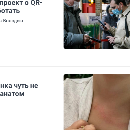
проект о QR-
ботать
в Володин
нка чуть не
канатом