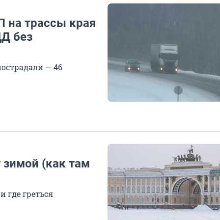
 на трассы края
Д без
пострадали — 46
 зимой (как там
и где греться