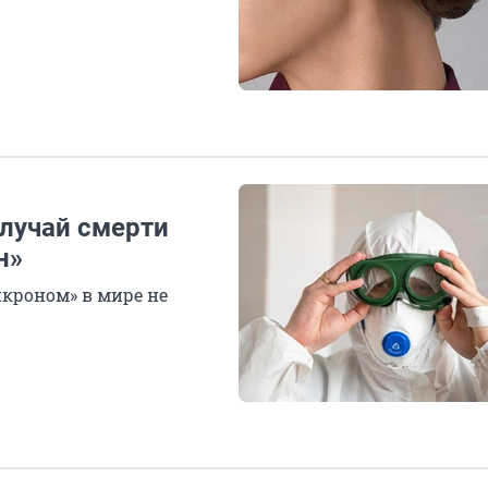
лучай смерти
н»
икроном» в мире не