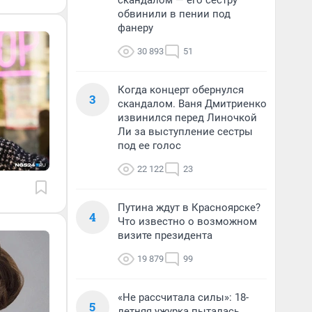
скандалом — его сестру
обвинили в пении под
фанеру
30 893
51
Когда концерт обернулся
3
скандалом. Ваня Дмитриенко
извинился перед Линочкой
Ли за выступление сестры
под ее голос
22 122
23
Путина ждут в Красноярске?
4
Что известно о возможном
визите президента
19 879
99
«Не рассчитала силы»: 18-
5
летняя ужурка пыталась