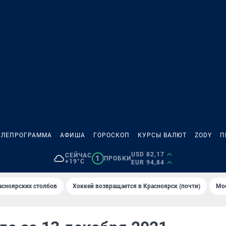
ЕЛЕПРОГРАММА
АФИША
ГОРОСКОП
КУРСЫ ВАЛЮТ
ZODY
П
USD 82,17
СЕЙЧАС
1
ПРОБКИ
+19°C
EUR 94,84
асноярских столбов
Хоккей возвращается в Красноярск (почти)
Мос