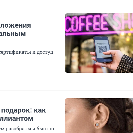
едложения
ральным
сертификаты и доступ
подарок: как
иллиантом
сём разобраться быстро