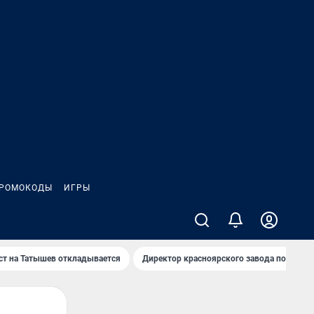
РОМОКОДЫ
ИГРЫ
т на Татышев откладывается
Директор красноярского завода под сан