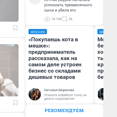
успокоить трехмесячного
сына и убила его
18 104
36
МНЕНИЕ
МНЕНИЕ
«Покупаешь кота в
Мой ба
мешке»:
береже
предприниматель
хотела 
рассказала, как на
тысяч,
самом деле устроен
кредит,
бизнес со складами
приеха
дешевых товаров
безопа
Наталья Шорохова
Кс
Открыла кофейную точку на
Ав
деньги соцразвития
РЕКОМЕНДУЕМ