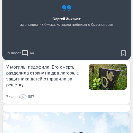
Сергей Энквист
журнaлист из Омскa, который побывaл в Крaсноярске
19 часов
44
У могилы педофила. Его смерть
разделила страну на два лагеря, а
защитника детей отправила за
решетку
7 часов
557