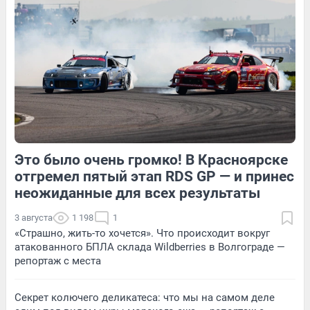
5
Обсудить
15
Обсудить
Это было очень громко! В Красноярске
11
Обсудить
2
Обсудить
отгремел пятый этап RDS GP — и принес
неожиданные для всех результаты
3 августа
1 198
1
«Страшно, жить-то хочется». Что происходит вокруг
атакованного БПЛА склада Wildberries в Волгограде —
репортаж с места
Секрет колючего деликатеса: что мы на самом деле