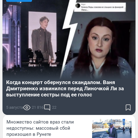
Когда концерт обернулся скандалом. Ваня
Дмитриенко извинился перед Линочкой Ли за
выступление сестры под ее голос
5 августа
21 816
22
Множество сайтов враз стали
недоступны: массовый сбой
произошел в Рунете