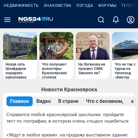
НЕДВИЖИМОСТЬ
ЗНАКОМСТВА
ПОГОДА
ФОРУМЫ
ТЕЛЕПР
Новая сеть
Что получают
На Логинова не
Что не так с
Шнайдеров
волонтеры
пускают СМИ.
туром на
поредела
Красноярских
Законно ли?
теплоход
наполовину
столбов
«Виктор
Астафьев»
Новости Красноярска
Главное
Видео
В стране
Что с бензином,
a 
Справится любой красноярский школьник: пройдите
тест по географии, в котором очень стыдно ошибиться
«Уйдут в любое время»: на продажу выставили здание