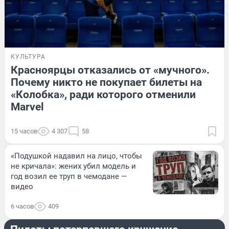
КУЛЬТУРА
Красноярцы отказались от «мучного».
Почему никто не покупает билеты на
«Колобка», ради которого отменили
Marvel
15 часов
4 307
58
«Подушкой надавил на лицо, чтобы
не кричала»: жених убил модель и
год возил ее труп в чемодане —
видео
6 часов
409
ПРОИСШЕСТВИЯ