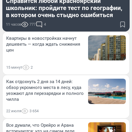
Справится любой красноярский
школьник: пройдите тест по географии,
в котором очень стыдно ошибиться
11 часов
777
4
Квартиры в новостройках начнут
дешеветь — когда ждать снижения
цен
15 минут
2
Как отдохнуть 2 дня за 14 дней:
обзор укромного места в лесу, куда
уезжают для перезарядки и полного
чилла
22 июля
3 654
Все думали, что Орейро и Арана
встречаются: что на самом деле