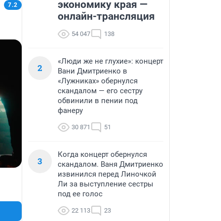
экономику края —
7.2
онлайн-трансляция
54 047
138
«Люди же не глухие»: концерт
2
Вани Дмитриенко в
«Лужниках» обернулся
скандалом — его сестру
обвинили в пении под
фанеру
30 871
51
Когда концерт обернулся
3
скандалом. Ваня Дмитриенко
извинился перед Линочкой
Ли за выступление сестры
под ее голос
22 113
23