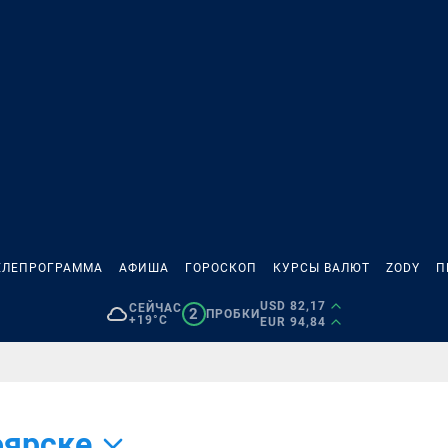
ЕЛЕПРОГРАММА
АФИША
ГОРОСКОП
КУРСЫ ВАЛЮТ
ZODY
П
USD 82,17
СЕЙЧАС
2
ПРОБКИ
+19°C
EUR 94,84
оярске