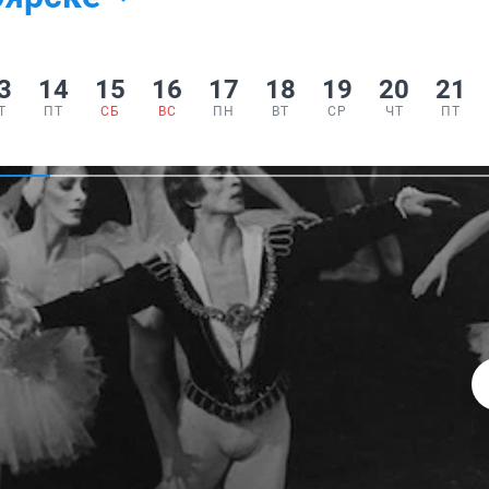
3
14
15
16
17
18
19
20
21
Т
ПТ
СБ
ВС
ПН
ВТ
СР
ЧТ
ПТ