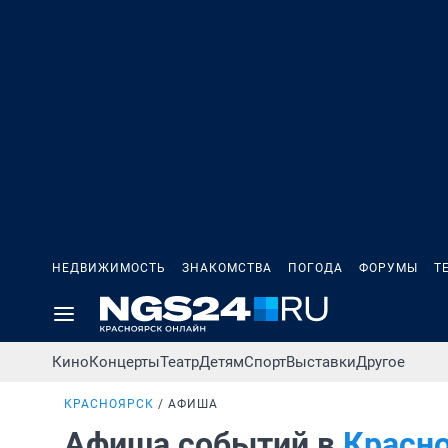
НЕДВИЖИМОСТЬ
ЗНАКОМСТВА
ПОГОДА
ФОРУМЫ
Т
Кино
Концерты
Театр
Детям
Спорт
Выставки
Другое
КРАСНОЯРСК
АФИША
Афиша событий в
Красн