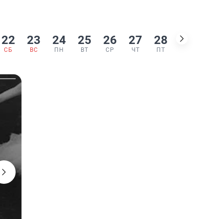
22
23
24
25
26
27
28
29
30
СБ
ВС
ПН
ВТ
СР
ЧТ
ПТ
СБ
ВС
6+
•
Комедия, Фэнтези, Приключения