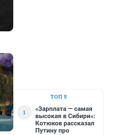
Последний богатырь. Колобок
Купить
ТОП 5
«Зарплата — самая
1
высокая в Сибири»:
Котюков рассказал
Путину про