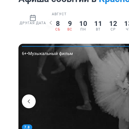
АВГУСТ
8
9
10
11
12
1
ДРУГАЯ ДАТА
СБ
ВС
ПН
ВТ
СР
Ч
6+
•
Музыкальный фильм
7.8