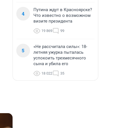
Путина ждут в Красноярске?
4
Что известно о возможном
визите президента
19 869
99
«Не рассчитала силы»: 18-
5
летняя ужурка пыталась
успокоить трехмесячного
сына и убила его
18 022
35