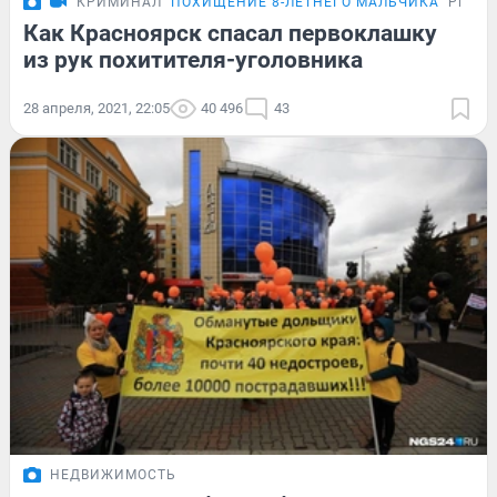
КРИМИНАЛ
ПОХИЩЕНИЕ 8-ЛЕТНЕГО МАЛЬЧИКА
РЕПО
Как Красноярск спасал первоклашку
из рук похитителя-уголовника
28 апреля, 2021, 22:05
40 496
43
НЕДВИЖИМОСТЬ