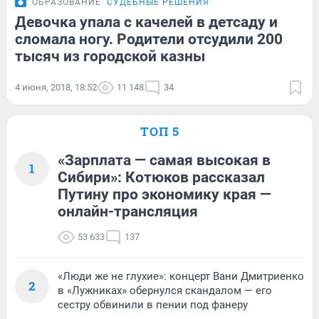
ОБРАЗОВАНИЕ
СУДЕБНЫЕ РЕШЕНИЯ
Девочка упала с качелей в детсаду и
сломала ногу. Родители отсудили 200
тысяч из городской казны
4 июня, 2018, 18:52
11 148
34
ТОП 5
«Зарплата — самая высокая в
1
Сибири»: Котюков рассказал
Путину про экономику края —
онлайн-трансляция
53 633
137
«Люди же не глухие»: концерт Вани Дмитриенко
2
в «Лужниках» обернулся скандалом — его
сестру обвинили в пении под фанеру