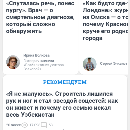
«Спуталась речь, понес
«Как будто где-
пургу». Врач — о
Лондоне»: журн
смертельном диагнозе,
из Омска — о то
который сложно
почему Красно
обнаружить
круче его родно
города
Ирина Волкова
Главврач клиники
Сергей Энквист
«Реабилитация доктора
Волковой»
РЕКОМЕНДУЕМ
«Я не жалуюсь». Строитель лишился
рук и ног и стал звездой соцсетей: как
он живет и почему его семью искал
весь Узбекистан
20 часов
17 098
58