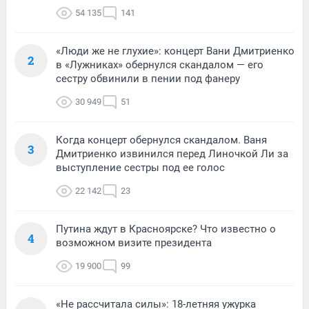
54 135
141
«Люди же не глухие»: концерт Вани Дмитриенко
2
в «Лужниках» обернулся скандалом — его
сестру обвинили в пении под фанеру
30 949
51
Когда концерт обернулся скандалом. Ваня
3
Дмитриенко извинился перед Линочкой Ли за
выступление сестры под ее голос
22 142
23
Путина ждут в Красноярске? Что известно о
4
возможном визите президента
19 900
99
«Не рассчитала силы»: 18-летняя ужурка