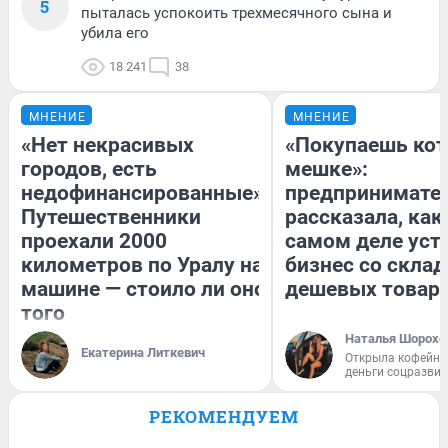
5
пыталась успокоить трехмесячного сына и
убила его
18 241
38
МНЕНИЕ
МНЕНИЕ
«Нет некрасивых
«Покупаешь кот
городов, есть
мешке»:
недофинансированные».
предпринимате
Путешественники
рассказала, как
проехали 2000
самом деле уст
километров по Уралу на
бизнес со скла
машине — стоило ли оно
дешевых товар
того
Наталья Шорохо
Екатерина Литкевич
Открыла кофейну
деньги соцразви
РЕКОМЕНДУЕМ