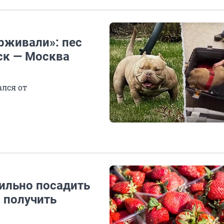
ерживали»: пес
ск — Москва
ался от
вильно посадить
 получить