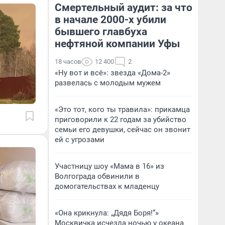
Смертельный аудит: за что
в начале 2000-х убили
бывшего главбуха
нефтяной компании Уфы
18 часов
12 400
2
«Ну вот и всё»: звезда «Дома-2»
развелась с молодым мужем
«Это тот, кого ты травила»: прикамца
приговорили к 22 годам за убийство
семьи его девушки, сейчас он звонит
ей с угрозами
Участницу шоу «Мама в 16» из
Волгограда обвинили в
домогательствах к младенцу
«Она крикнула: „Дядя Боря!“»
Москвичка исчезла ночью у океана