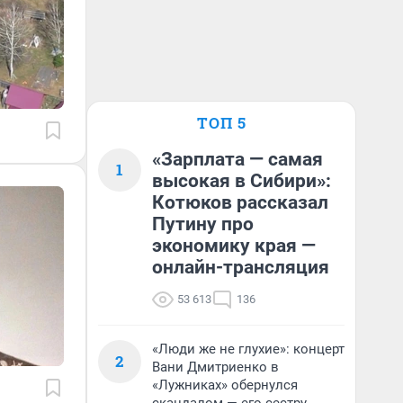
ТОП 5
«Зарплата — самая
1
высокая в Сибири»:
Котюков рассказал
Путину про
экономику края —
онлайн-трансляция
53 613
136
«Люди же не глухие»: концерт
2
Вани Дмитриенко в
«Лужниках» обернулся