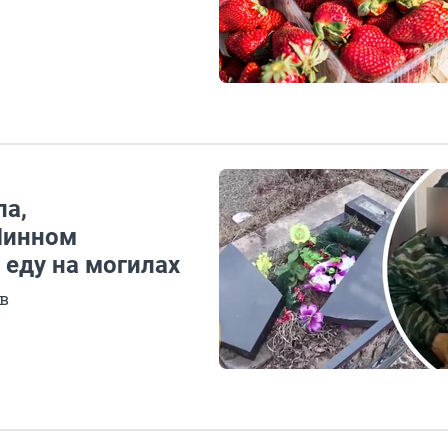
ла,
Шинном
 еду на могилах
в