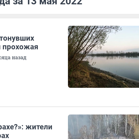
да за 13 мая 2022
утонувших
я прохожая
сяца назад
ахе?»: жители
рах