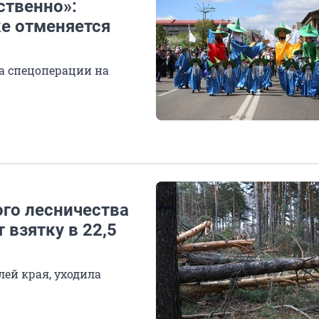
ственно»:
ке отменяется
за спецоперации на
го лесничества
 взятку в 22,5
ей края, уходила