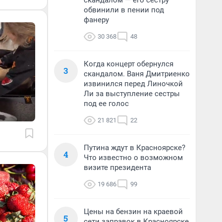
скандалом — его сестру
обвинили в пении под
фанеру
30 368
48
Когда концерт обернулся
3
скандалом. Ваня Дмитриенко
извинился перед Линочкой
Ли за выступление сестры
под ее голос
21 821
22
Путина ждут в Красноярске?
4
Что известно о возможном
визите президента
19 686
99
Цены на бензин на краевой
5
сети заправок в Красноярске