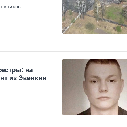
новников
сестры: на
нт из Эвенкии