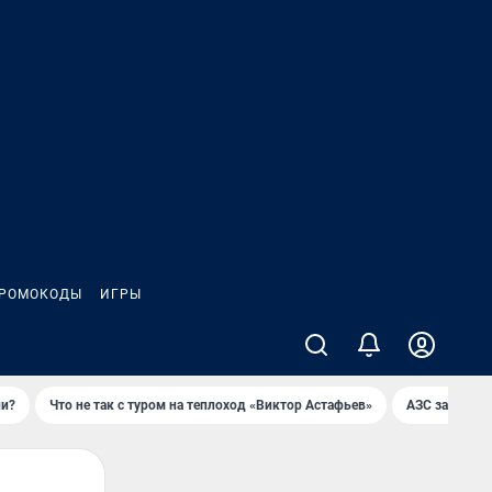
РОМОКОДЫ
ИГРЫ
ли?
Что не так с туром на теплоход «Виктор Астафьев»
AЗС закупае