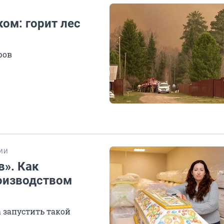
ом: горит лес
ров
ИИ
в». Как
оизводством
 запустить такой