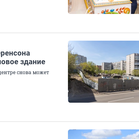
еренсона
ловое здание
центре снова может