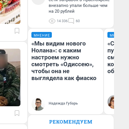
внезапно упали больше чем
на 20 рублей
14 336
60
МНЕНИЕ
МНЕНИЕ
«Мы видим нового
«Спутал
Нолана»: с каким
пургу».
настроем нужно
смерте
смотреть «Одиссею»,
которы
чтобы она не
обнару
выглядела как фиаско
Ир
Гл
Надежда Губарь
«Р
Во
РЕКОМЕНДУЕМ