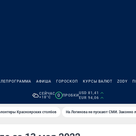
ЕЛЕПРОГРАММА
АФИША
ГОРОСКОП
КУРСЫ ВАЛЮТ
ZODY
П
USD 81,41
СЕЙЧАС
0
ПРОБКИ
+18°C
EUR 94,06
олонтеры Красноярских столбов
На Логинова не пускают СМИ. Законно 