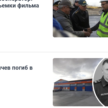
съемки фильма
чев погиб в