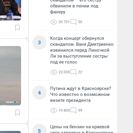
скандалом — его сестру
обвинили в пении под
фанеру
30 701
50
Когда концерт обернулся
3
скандалом. Ваня Дмитриенко
извинился перед Линочкой
Ли за выступление сестры
под ее голос
22 035
22
Путина ждут в Красноярске?
4
Что известно о возможном
визите президента
19 803
99
Цены на бензин на краевой
5
сети заправок в Красноярске