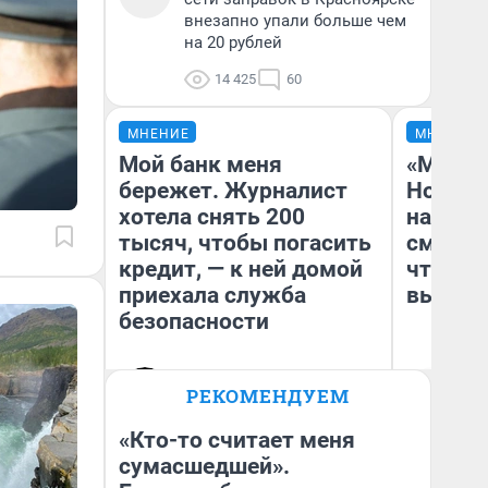
внезапно упали больше чем
на 20 рублей
14 425
60
МНЕНИЕ
МНЕНИЕ
Мой банк меня
«Мы ви
бережет. Журналист
Нолана
хотела снять 200
настро
тысяч, чтобы погасить
смотре
кредит, — к ней домой
чтобы 
приехала служба
выгляд
безопасности
Ксения Владимирская
На
РЕКОМЕНДУЕМ
Автор мнения
«Кто-то считает меня
сумасшедшей».