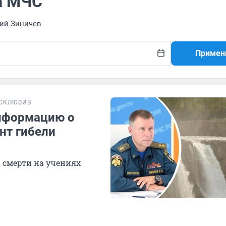
а МЧС
ний Зиничев
Примен
СКЛЮЗИВ
информацию о
нт гибели
 смерти на учениях