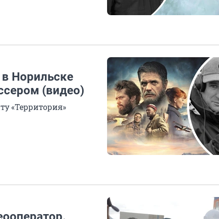
 в Норильске
сером (видео)
нту «Территория»
еооператор.