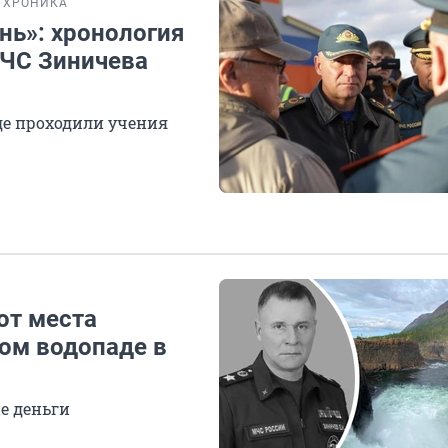
ХРОНИКА
нь»: хронология
МЧС Зиничева
где проходили учения
от места
вом водопаде в
е деньги