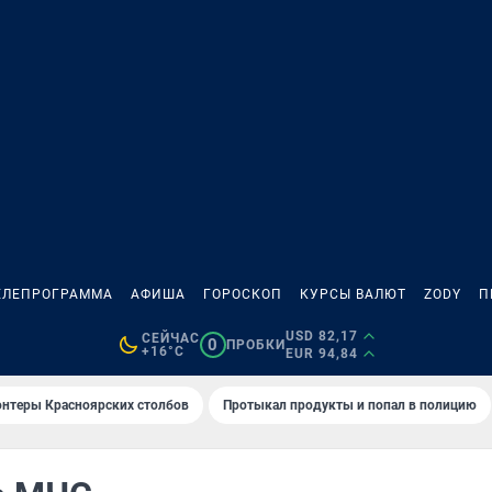
ЕЛЕПРОГРАММА
АФИША
ГОРОСКОП
КУРСЫ ВАЛЮТ
ZODY
П
USD 82,17
СЕЙЧАС
0
ПРОБКИ
+16°C
EUR 94,84
онтеры Красноярских столбов
Протыкал продукты и попал в полицию