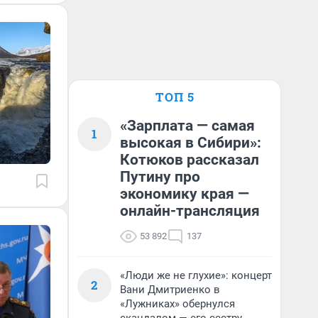
ТОП 5
«Зарплата — самая
1
высокая в Сибири»:
Котюков рассказал
Путину про
экономику края —
онлайн-трансляция
53 892
137
«Люди же не глухие»: концерт
2
Вани Дмитриенко в
«Лужниках» обернулся