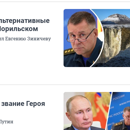
льтернативные
Норильском
ил Евгению Зиничеву
 звание Героя
Путин