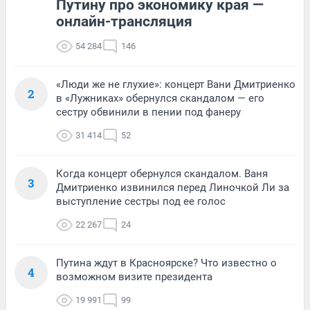
Путину про экономику края —
онлайн-трансляция
54 284
146
«Люди же не глухие»: концерт Вани Дмитриенко
2
в «Лужниках» обернулся скандалом — его
сестру обвинили в пении под фанеру
31 414
52
Когда концерт обернулся скандалом. Ваня
3
Дмитриенко извинился перед Линочкой Ли за
выступление сестры под ее голос
22 267
24
Путина ждут в Красноярске? Что известно о
4
возможном визите президента
19 991
99