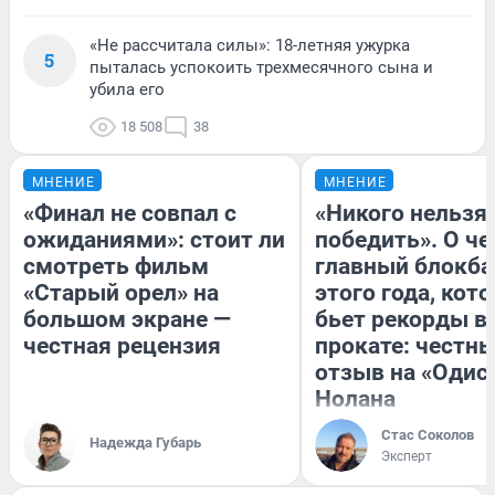
«Не рассчитала силы»: 18-летняя ужурка
5
пыталась успокоить трехмесячного сына и
убила его
18 508
38
МНЕНИЕ
МНЕНИЕ
«Финал не совпал с
«Никого нельзя
ожиданиями»: стоит ли
победить». О ч
смотреть фильм
главный блокба
«Старый орел» на
этого года, кот
большом экране —
бьет рекорды в
честная рецензия
прокате: честн
отзыв на «Одис
Нолана
Стас Соколов
Надежда Губарь
Эксперт