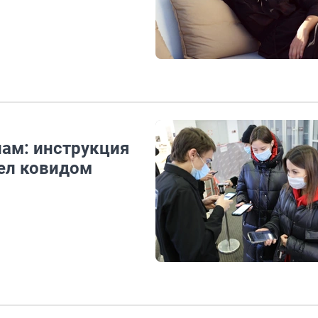
лам: инструкция
лел ковидом