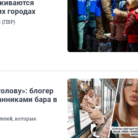
бживаются
х городах
 (ПВР)
голову»: блогер
анниками бара в
телей, которые