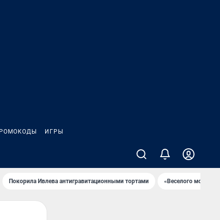
РОМОКОДЫ
ИГРЫ
Покорила Ивлева антигравитационными тортами
«Веселого молочни