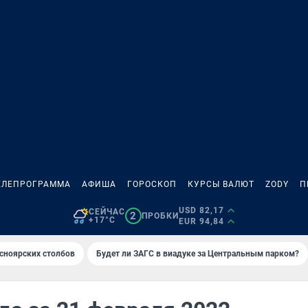
ЕЛЕПРОГРАММА
АФИША
ГОРОСКОП
КУРСЫ ВАЛЮТ
ZODY
П
USD 82,17
СЕЙЧАС
2
ПРОБКИ
+17°C
EUR 94,84
сноярских столбов
Будет ли ЗАГС в виадуке за Центральным парком?