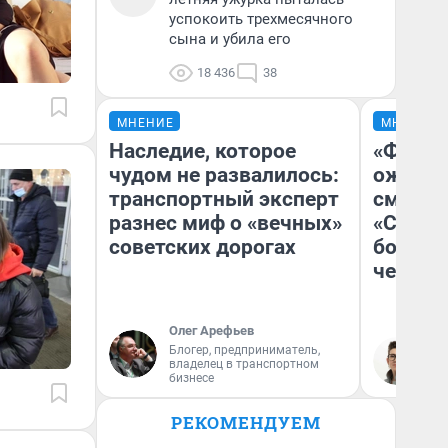
успокоить трехмесячного
сына и убила его
18 436
38
МНЕНИЕ
МНЕНИЕ
Наследие, которое
«Финал
чудом не развалилось:
ожидан
транспортный эксперт
смотре
разнес миф о «вечных»
«Стары
советских дорогах
большо
честна
Олег Арефьев
Блогер, предприниматель,
На
владелец в транспортном
бизнесе
РЕКОМЕНДУЕМ