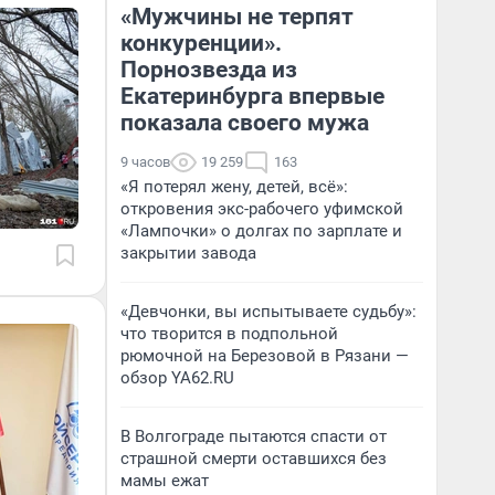
«Мужчины не терпят
конкуренции».
Порнозвезда из
Екатеринбурга впервые
показала своего мужа
9 часов
19 259
163
«Я потерял жену, детей, всё»:
откровения экс-рабочего уфимской
«Лампочки» о долгах по зарплате и
закрытии завода
«Девчонки, вы испытываете судьбу»:
что творится в подпольной
рюмочной на Березовой в Рязани —
обзор YA62.RU
В Волгограде пытаются спасти от
страшной смерти оставшихся без
мамы ежат