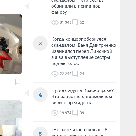
скандалом — его сестру
обвинили в пении под
фанеру
31 343
52
Когда концерт обернулся
3
скандалом. Ваня Дмитриенко
извинился перед Линочкой
Ли за выступление сестры
под ее голос
22 246
24
Путина ждут в Красноярске?
4
Что известно о возможном
визите президента
19 974
99
«Не рассчитала силы»: 18-
5
летняя ужурка пыталась