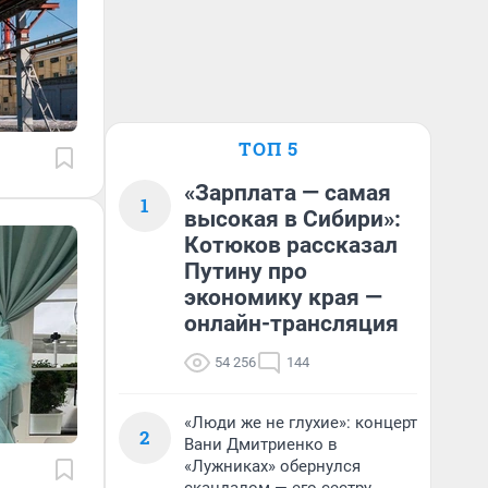
ТОП 5
«Зарплата — самая
1
высокая в Сибири»:
Котюков рассказал
Путину про
экономику края —
онлайн-трансляция
54 256
144
«Люди же не глухие»: концерт
2
Вани Дмитриенко в
«Лужниках» обернулся