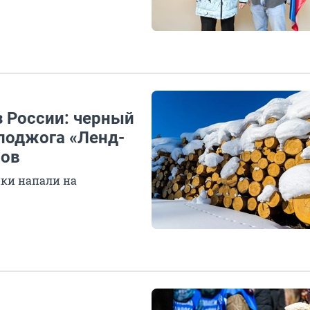
з России: черный
 поджога «Ленд-
вов
ики напали на