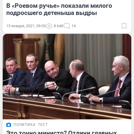
В «Роевом ручье» показали милого
подросшего детеныша выдры
15 января, 2021, 09:05
8 648
14
ПОЛИТИКА
ТЕСТ
Это точно министр? Отличи главных