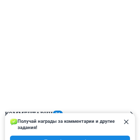
КОММЕНТАРИИ
74
Получай награды за комментарии и другие 
задания!
Гость
7 июня 2023, 18:40