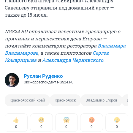
главного бухгалтера «Сибиряка» Александру
Савельеву отправили под домашний арест —
также до 15 июля.
NGS24.RU спрашивал известных красноярцев о
причинах и перспективах дела Егорова —
почитайте комментарии ресторатора
Владимира
Владимирова
, а также политологов
Сергея
Комарицына
и
Александра Чернявского
.
Руслан Руденко
Экс-корреспондент NGS24.RU
Красноярский край
Красноярск
Владимир Егоров
Це
0
0
0
0
0