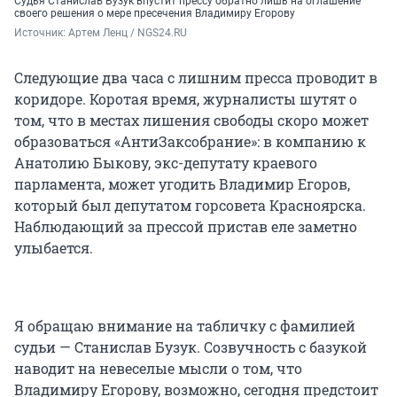
Судья Станислав Бузук впустит прессу обратно лишь на оглашение
своего решения о мере пресечения Владимиру Егорову
Источник: 
Артем Ленц / NGS24.RU
Следующие два часа с лишним пресса проводит в
коридоре. Коротая время, журналисты шутят о
том, что в местах лишения свободы скоро может
образоваться «АнтиЗаксобрание»: в компанию к
Анатолию Быкову, экс-депутату краевого
парламента, может угодить Владимир Егоров,
который был депутатом горсовета Красноярска.
Наблюдающий за прессой пристав еле заметно
улыбается.
Я обращаю внимание на табличку с фамилией
судьи — Станислав Бузук. Созвучность с базукой
наводит на невеселые мысли о том, что
Владимиру Егорову, возможно, сегодня предстоит