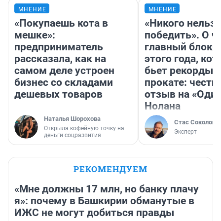
МНЕНИЕ
МНЕНИЕ
«Покупаешь кота в
«Никого нельз
мешке»:
победить». О ч
предприниматель
главный блокб
рассказала, как на
этого года, ко
самом деле устроен
бьет рекорды 
бизнес со складами
прокате: честн
дешевых товаров
отзыв на «Оди
Нолана
Наталья Шорохова
Стас Соколов
Открыла кофейную точку на
Эксперт
деньги соцразвития
РЕКОМЕНДУЕМ
«Мне должны 17 млн, но банку плачу
я»: почему в Башкирии обманутые в
ИЖС не могут добиться правды