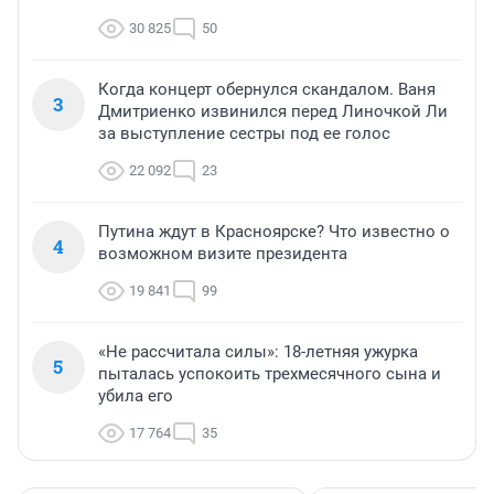
30 825
50
Когда концерт обернулся скандалом. Ваня
3
Дмитриенко извинился перед Линочкой Ли
за выступление сестры под ее голос
22 092
23
Путина ждут в Красноярске? Что известно о
4
возможном визите президента
19 841
99
«Не рассчитала силы»: 18-летняя ужурка
5
пыталась успокоить трехмесячного сына и
убила его
17 764
35