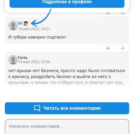
Подробнее в профиле
Вот если сдаст губера, то отделается легким испугом
+0
–0
Oil
19 мая 2023, 14:21
И губера наверно подтянет
+0
–0
Гость
19 мая 2023, 12:04
нет крыши нет бизнеса, просто надо было готовиться 
к кризису, раздробить бизнес и выйти из него с 
деньгами, а теперь что отберут все, и упрячут лет эдак 
на 10 если не согласится а согласиться то условно
+0
–0
Читать все комментарии