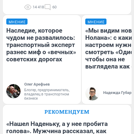
14 418
60
МНЕНИЕ
МНЕНИЕ
Наследие, которое
«Мы видим нов
чудом не развалилось:
Нолана»: с каки
транспортный эксперт
настроем нужн
разнес миф о «вечных»
смотреть «Одис
советских дорогах
чтобы она не
выглядела как 
Олег Арефьев
Блогер, предприниматель,
Надежда Губарь
владелец в транспортном
бизнесе
РЕКОМЕНДУЕМ
«Нашел Наденьку, а у нее пробита
голова». Мужчина рассказал, как