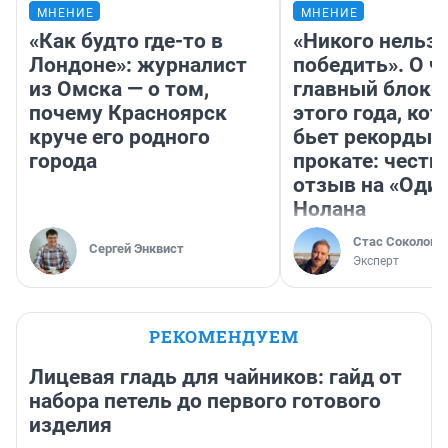
МНЕНИЕ
МНЕНИЕ
«Как будто где-то в
«Никого нельз
Лондоне»: журналист
победить». О ч
из Омска — о том,
главный блокб
почему Красноярск
этого года, ко
круче его родного
бьет рекорды 
города
прокате: честн
отзыв на «Оди
Нолана
Стас Соколов
Сергей Энквист
Эксперт
РЕКОМЕНДУЕМ
Лицевая гладь для чайников: гайд от
набора петель до первого готового
изделия