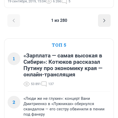
19 сентября, 2019, 15:04
6 266
5
1 из 280
ТОП 5
«Зарплата — самая высокая в
1
Сибири»: Котюков рассказал
Путину про экономику края —
онлайн-трансляция
53 891
137
«Люди же не глухие»: концерт Вани
2
Дмитриенко в «Лужниках» обернулся
скандалом — его сестру обвинили в пении
под фанеру