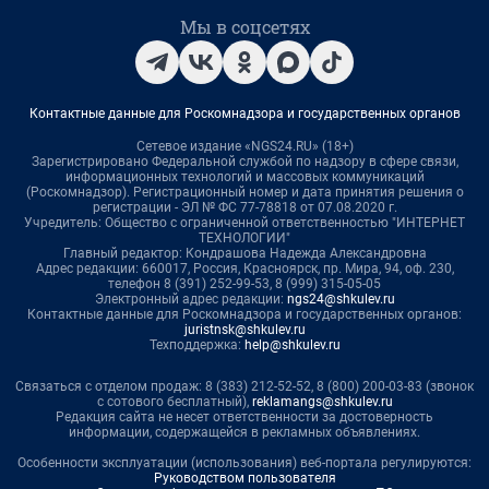
Мы в соцсетях
Контактные данные для Роскомнадзора и государственных органов
Сетевое издание «NGS24.RU» (18+)
Зарегистрировано Федеральной службой по надзору в сфере связи,
информационных технологий и массовых коммуникаций
(Роскомнадзор). Регистрационный номер и дата принятия решения о
регистрации - ЭЛ № ФС 77-78818 от 07.08.2020 г.
Учредитель: Общество с ограниченной ответственностью "ИНТЕРНЕТ
ТЕХНОЛОГИИ"
Главный редактор: Кондрашова Надежда Александровна
Адрес редакции: 660017, Россия, Красноярск, пр. Мира, 94, оф. 230,
телефон 8 (391) 252-99-53, 8 (999) 315-05-05
Электронный адрес редакции:
ngs24@shkulev.ru
Контактные данные для Роскомнадзора и государственных органов:
juristnsk@shkulev.ru
Техподдержка:
help@shkulev.ru
Связаться с отделом продаж: 8 (383) 212-52-52, 8 (800) 200-03-83 (звонок
с сотового бесплатный),
reklamangs@shkulev.ru
Редакция сайта не несет ответственности за достоверность
информации, содержащейся в рекламных объявлениях.
Особенности эксплуатации (использования) веб-портала регулируются:
Руководством пользователя