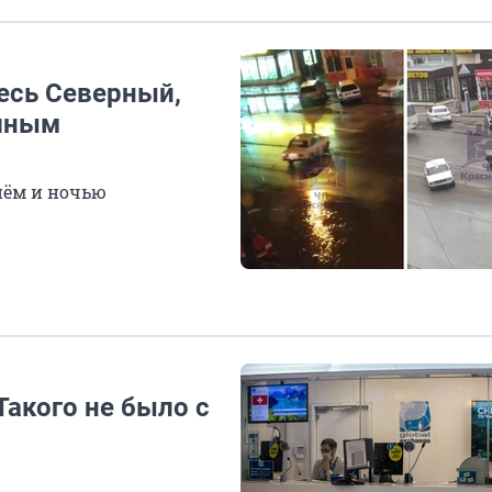
есь Северный,
ушным
нём и ночью
Такого не было с