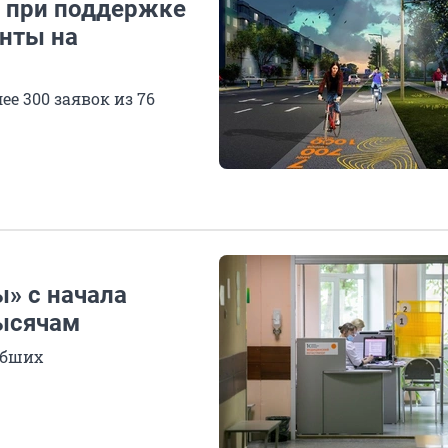
я при поддержке
нты на
е 300 заявок из 76
» с начала
тысячам
ибших