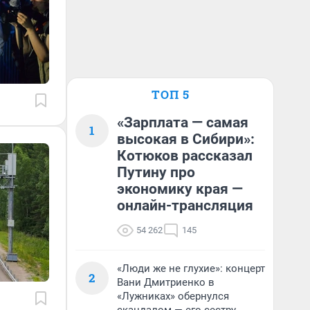
ТОП 5
«Зарплата — самая
1
высокая в Сибири»:
Котюков рассказал
Путину про
экономику края —
онлайн-трансляция
54 262
145
«Люди же не глухие»: концерт
2
Вани Дмитриенко в
«Лужниках» обернулся