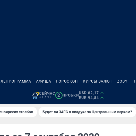
ЕЛЕПРОГРАММА
АФИША
ГОРОСКОП
КУРСЫ ВАЛЮТ
ZODY
П
USD 82,17
СЕЙЧАС
2
ПРОБКИ
+17°C
EUR 94,84
сноярских столбов
Будет ли ЗАГС в виадуке за Центральным парком?