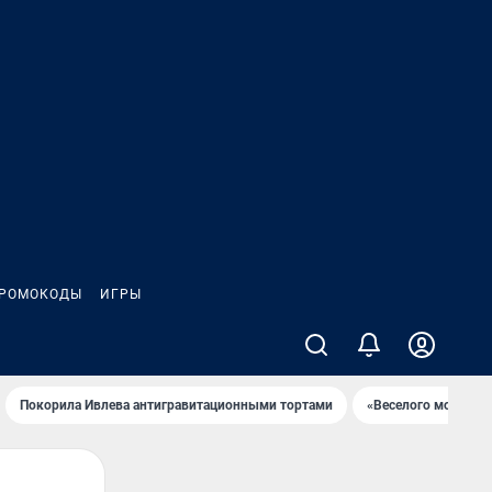
РОМОКОДЫ
ИГРЫ
Покорила Ивлева антигравитационными тортами
«Веселого молочни