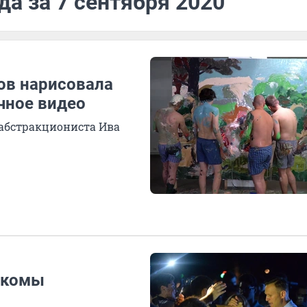
да за 7 сентября 2020
ов нарисовала
чное видео
 абстракциониста Ива
 комы