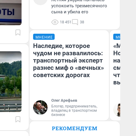
успокоить трехмесячного
сына и убила его
18 451
38
МНЕНИЕ
МНЕНИЕ
Наследие, которое
«Мы ви
чудом не развалилось:
Нолана
транспортный эксперт
настро
разнес миф о «вечных»
смотре
советских дорогах
чтобы 
выгляд
Олег Арефьев
Блогер, предприниматель,
На
владелец в транспортном
бизнесе
РЕКОМЕНДУЕМ