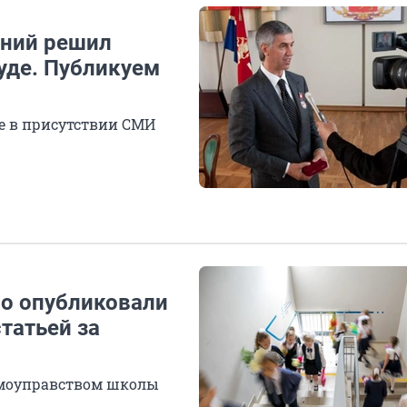
ений решил
уде. Публикуем
фе в присутствии СМИ
о опубликовали
татьей за
амоуправством школы