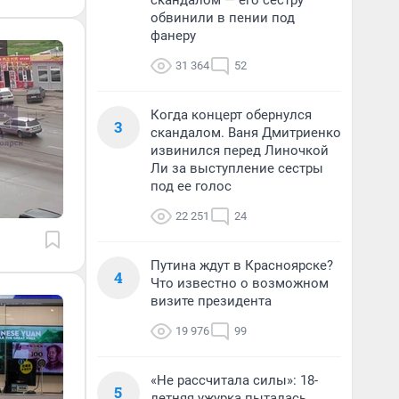
скандалом — его сестру
обвинили в пении под
фанеру
31 364
52
Когда концерт обернулся
3
скандалом. Ваня Дмитриенко
извинился перед Линочкой
Ли за выступление сестры
под ее голос
22 251
24
Путина ждут в Красноярске?
4
Что известно о возможном
визите президента
19 976
99
«Не рассчитала силы»: 18-
5
летняя ужурка пыталась