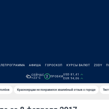
ЕЛЕПРОГРАММА
АФИША
ГОРОСКОП
КУРСЫ ВАЛЮТ
ZODY
П
USD 81,41
СЕЙЧАС
2
ПРОБКИ
+23°C
EUR 94,06
толбов
Красноярцам не понравился хвалебный отзыв о городе
Тес