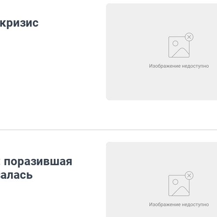
 кризис
: поразившая
залась