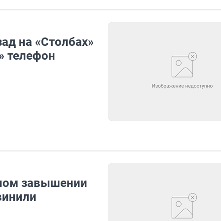
зад на «Столбах»
» телефон
мном завышении
винили