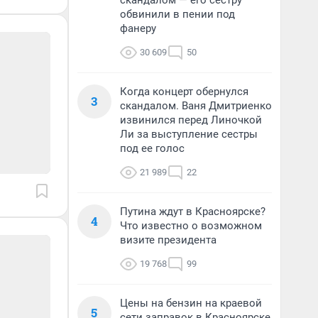
скандалом — его сестру
обвинили в пении под
фанеру
30 609
50
Когда концерт обернулся
3
скандалом. Ваня Дмитриенко
извинился перед Линочкой
Ли за выступление сестры
под ее голос
21 989
22
Путина ждут в Красноярске?
4
Что известно о возможном
визите президента
19 768
99
Цены на бензин на краевой
5
сети заправок в Красноярске