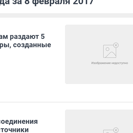
да за 8 февраля 2017
м раздают 5
ры, созданные
соединения
 источники