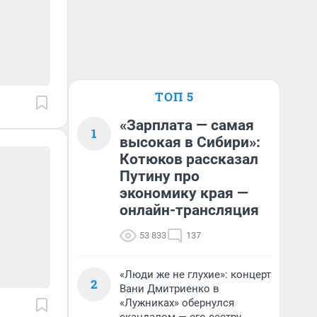
ТОП 5
«Зарплата — самая
1
высокая в Сибири»:
Котюков рассказал
Путину про
экономику края —
онлайн-трансляция
53 833
137
«Люди же не глухие»: концерт
2
Вани Дмитриенко в
«Лужниках» обернулся