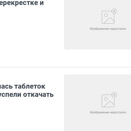
ерекрестке и
ась таблеток
успели откачать