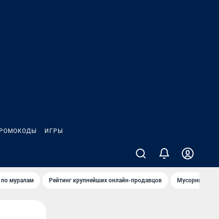
РОМОКОДЫ
ИГРЫ
т по мурaлaм
Рейтинг крупнейших онлайн-продавцов
Мусорный тех