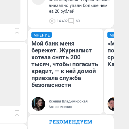
внезапно упали больше чем
на 20 рублей
14 402
60
МНЕНИЕ
МНЕНИЕ
Мой банк меня
«Машин
бережет. Журналист
полете
хотела снять 200
сравни
тысяч, чтобы погасить
Казахс
кредит, — к ней домой
приехала служба
безопасности
Ксения Владимирская
Ан
Автор мнения
РЕКОМЕНДУЕМ