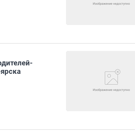
одителей-
оярска