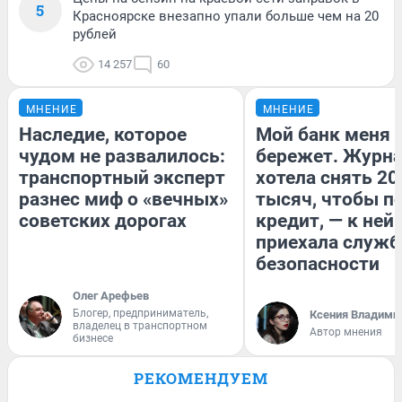
5
Красноярске внезапно упали больше чем на 20
рублей
14 257
60
МНЕНИЕ
МНЕНИЕ
Наследие, которое
Мой банк меня
чудом не развалилось:
бережет. Журн
транспортный эксперт
хотела снять 20
разнес миф о «вечных»
тысяч, чтобы п
советских дорогах
кредит, — к ней
приехала служб
безопасности
Олег Арефьев
Блогер, предприниматель,
Ксения Владими
владелец в транспортном
Автор мнения
бизнесе
РЕКОМЕНДУЕМ