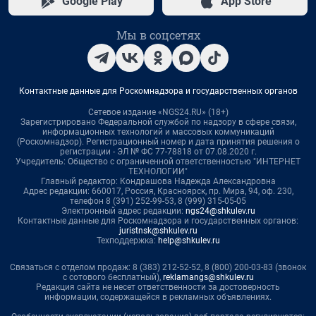
Google Play
App Store
Мы в соцсетях
Контактные данные для Роскомнадзора и государственных органов
Сетевое издание «NGS24.RU» (18+)
Зарегистрировано Федеральной службой по надзору в сфере связи,
информационных технологий и массовых коммуникаций
(Роскомнадзор). Регистрационный номер и дата принятия решения о
регистрации - ЭЛ № ФС 77-78818 от 07.08.2020 г.
Учредитель: Общество с ограниченной ответственностью "ИНТЕРНЕТ
ТЕХНОЛОГИИ"
Главный редактор: Кондрашова Надежда Александровна
Адрес редакции: 660017, Россия, Красноярск, пр. Мира, 94, оф. 230,
телефон 8 (391) 252-99-53, 8 (999) 315-05-05
Электронный адрес редакции:
ngs24@shkulev.ru
Контактные данные для Роскомнадзора и государственных органов:
juristnsk@shkulev.ru
Техподдержка:
help@shkulev.ru
Связаться с отделом продаж: 8 (383) 212-52-52, 8 (800) 200-03-83 (звонок
с сотового бесплатный),
reklamangs@shkulev.ru
Редакция сайта не несет ответственности за достоверность
информации, содержащейся в рекламных объявлениях.