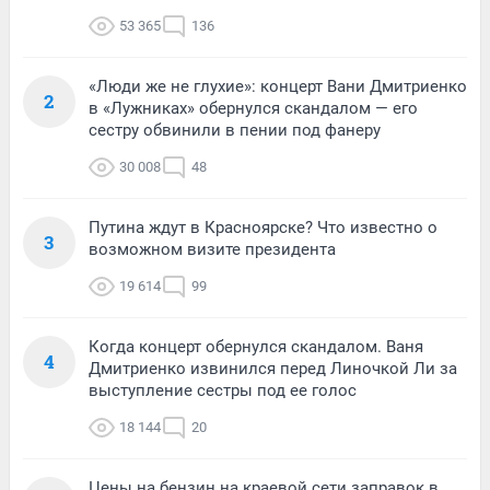
53 365
136
«Люди же не глухие»: концерт Вани Дмитриенко
2
в «Лужниках» обернулся скандалом — его
сестру обвинили в пении под фанеру
30 008
48
Путина ждут в Красноярске? Что известно о
3
возможном визите президента
19 614
99
Когда концерт обернулся скандалом. Ваня
4
Дмитриенко извинился перед Линочкой Ли за
выступление сестры под ее голос
18 144
20
Цены на бензин на краевой сети заправок в