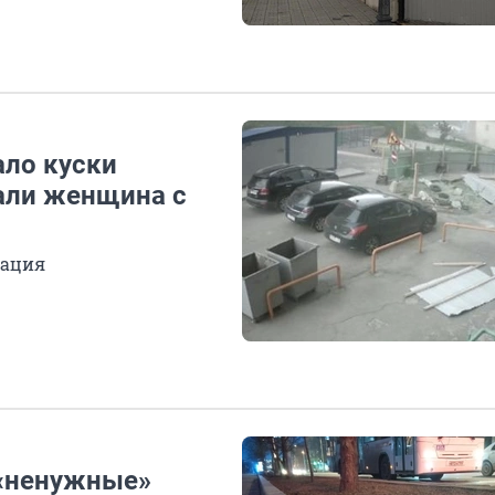
ало куски
али женщина с
зация
 «ненужные»