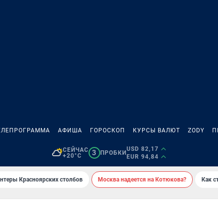
ЕЛЕПРОГРАММА
АФИША
ГОРОСКОП
КУРСЫ ВАЛЮТ
ZODY
П
USD 82,17
СЕЙЧАС
3
ПРОБКИ
+20°C
EUR 94,84
онтеры Красноярских столбов
Москва надеется на Котюкова?
Как с