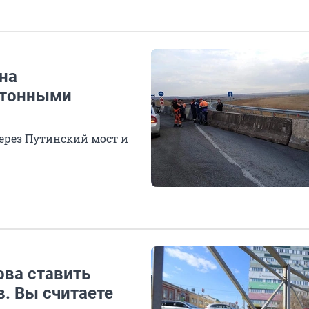
на
етонными
ерез Путинский мост и
ова ставить
в. Вы считаете