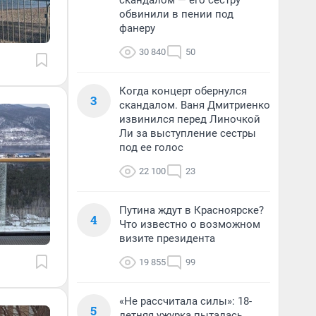
скандалом — его сестру
обвинили в пении под
фанеру
30 840
50
Когда концерт обернулся
3
скандалом. Ваня Дмитриенко
извинился перед Линочкой
Ли за выступление сестры
под ее голос
22 100
23
Путина ждут в Красноярске?
4
Что известно о возможном
визите президента
19 855
99
«Не рассчитала силы»: 18-
5
летняя ужурка пыталась