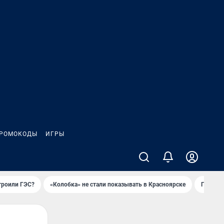
РОМОКОДЫ
ИГРЫ
троили ГЭС?
«Колобка» не стали показывать в Красноярске
Гриль-п