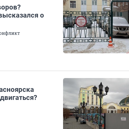
воров?
высказался о
конфликт
асноярска
едвигаться?