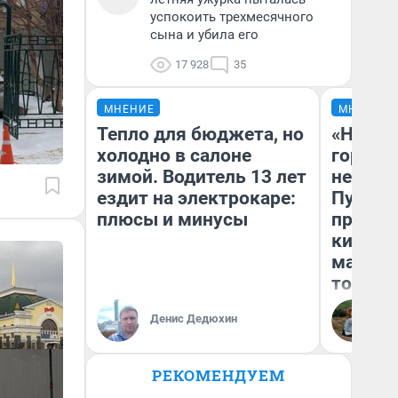
успокоить трехмесячного
сына и убила его
17 928
35
МНЕНИЕ
МНЕНИЕ
Тепло для бюджета, но
«Нет н
холодно в салоне
городов
зимой. Водитель 13 лет
недофи
ездит на электрокаре:
Путеше
плюсы и минусы
проеха
киломе
машине
того
Денис Дедюхин
Ек
РЕКОМЕНДУЕМ