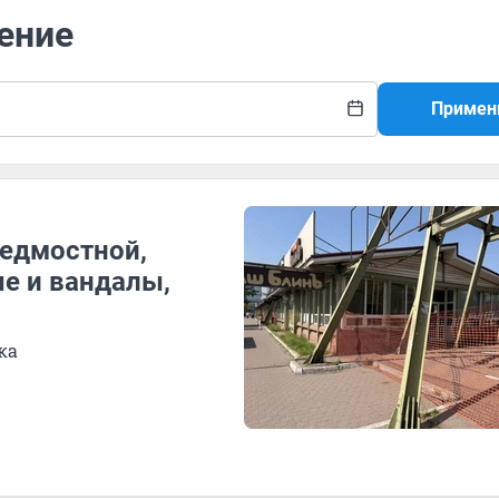
ение
Примен
едмостной,
е и вандалы,
ка