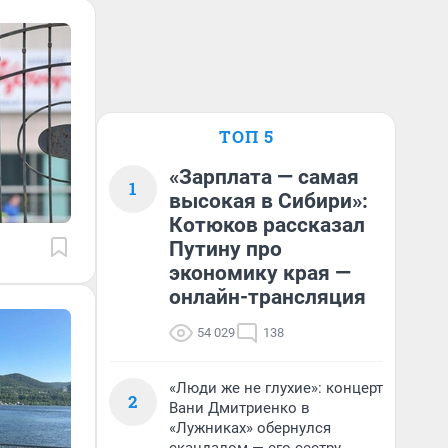
ТОП 5
«Зарплата — самая
1
высокая в Сибири»:
Котюков рассказал
Путину про
экономику края —
онлайн-трансляция
54 029
138
«Люди же не глухие»: концерт
2
Вани Дмитриенко в
«Лужниках» обернулся