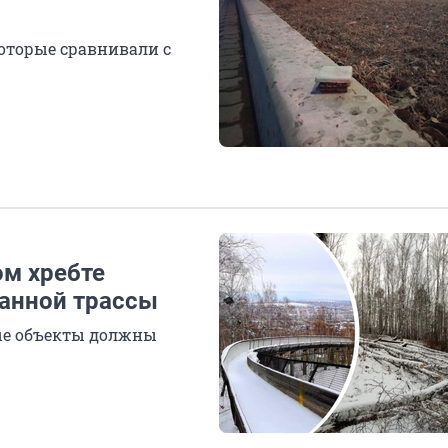
которые сравнивали с
ом хребте
санной трассы
ые объекты должны