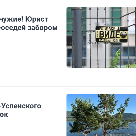
 чужие! Юрист
 соседей забором
-Успенского
лок