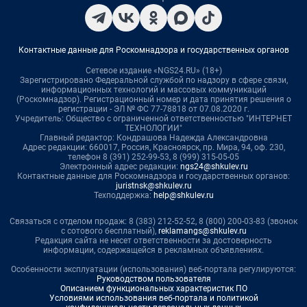
Контактные данные для Роскомнадзора и государственных органов
Сетевое издание «NGS24.RU» (18+)
Зарегистрировано Федеральной службой по надзору в сфере связи,
информационных технологий и массовых коммуникаций
(Роскомнадзор). Регистрационный номер и дата принятия решения о
регистрации - ЭЛ № ФС 77-78818 от 07.08.2020 г.
Учредитель: Общество с ограниченной ответственностью "ИНТЕРНЕТ
ТЕХНОЛОГИИ"
Главный редактор: Кондрашова Надежда Александровна
Адрес редакции: 660017, Россия, Красноярск, пр. Мира, 94, оф. 230,
телефон 8 (391) 252-99-53, 8 (999) 315-05-05
Электронный адрес редакции:
ngs24@shkulev.ru
Контактные данные для Роскомнадзора и государственных органов:
juristnsk@shkulev.ru
Техподдержка:
help@shkulev.ru
Связаться с отделом продаж: 8 (383) 212-52-52, 8 (800) 200-03-83 (звонок
с сотового бесплатный),
reklamangs@shkulev.ru
Редакция сайта не несет ответственности за достоверность
информации, содержащейся в рекламных объявлениях.
Особенности эксплуатации (использования) веб-портала регулируются:
Руководством пользователя
Описанием функциональных характеристик ПО
Условиями использования веб-портала и политикой