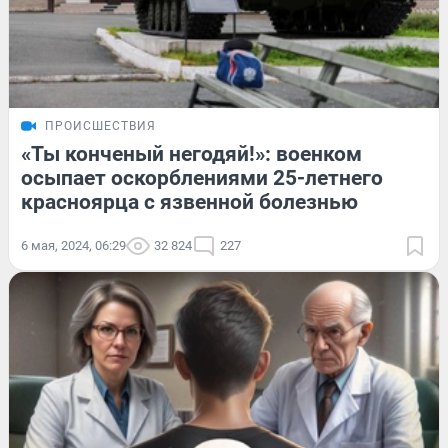
ПРОИСШЕСТВИЯ
«Ты конченый негодяй!»: военком
осыпает оскорблениями 25-летнего
красноярца с язвенной болезнью
6 мая, 2024, 06:29
32 824
227