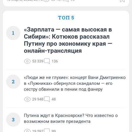
ТОП 5
«Зарплата — самая высокая в
1
Сибири»: Котюков рассказал
Путину про экономику края —
онлайн-трансляция
53 339
136
«Люди же не глухие»: концерт Вани Дмитриенко
2
в «Лужниках» обернулся скандалом — его
сестру обвинили в пении под фанеру
29 948
48
Путина ждут в Красноярске? Что известно о
3
возможном визите президента
19 597
99