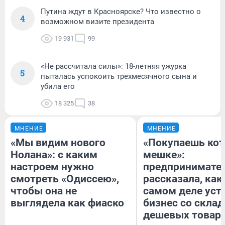
Путина ждут в Красноярске? Что известно о
4
возможном визите президента
19 931
99
«Не рассчитала силы»: 18-летняя ужурка
5
пыталась успокоить трехмесячного сына и
убила его
18 325
38
МНЕНИЕ
МНЕНИЕ
«Мы видим нового
«Покупаешь кот
Нолана»: с каким
мешке»:
настроем нужно
предпринимате
смотреть «Одиссею»,
рассказала, как
чтобы она не
самом деле уст
выглядела как фиаско
бизнес со скла
дешевых товар