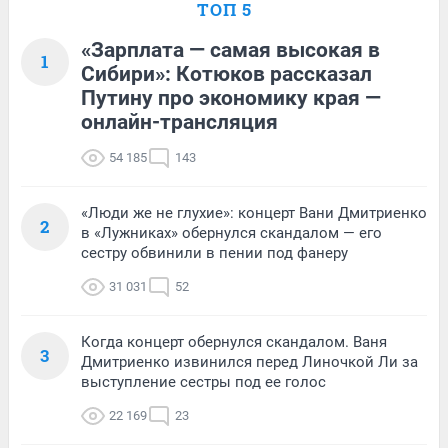
ТОП 5
«Зарплата — самая высокая в
1
Сибири»: Котюков рассказал
Путину про экономику края —
онлайн-трансляция
54 185
143
«Люди же не глухие»: концерт Вани Дмитриенко
2
в «Лужниках» обернулся скандалом — его
сестру обвинили в пении под фанеру
31 031
52
Когда концерт обернулся скандалом. Ваня
3
Дмитриенко извинился перед Линочкой Ли за
выступление сестры под ее голос
22 169
23