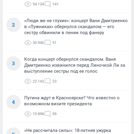
54 134
141
«Люди же не глухие»: концерт Вани Дмитриенко
2
в «Лужниках» обернулся скандалом — его
сестру обвинили в пении под фанеру
30 946
51
Когда концерт обернулся скандалом. Ваня
3
Дмитриенко извинился перед Линочкой Ли за
выступление сестры под ее голос
22 142
23
Путина ждут в Красноярске? Что известно о
4
возможном визите президента
19 898
99
«Не рассчитала силы»: 18-летняя ужурка