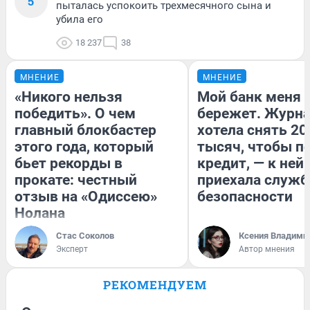
5
пыталась успокоить трехмесячного сына и
убила его
18 237
38
МНЕНИЕ
МНЕНИЕ
«Никого нельзя
Мой банк меня
победить». О чем
бережет. Журн
главный блокбастер
хотела снять 20
этого года, который
тысяч, чтобы п
бьет рекорды в
кредит, — к ней
прокате: честный
приехала служб
отзыв на «Одиссею»
безопасности
Нолана
Стас Соколов
Ксения Владими
Эксперт
Автор мнения
РЕКОМЕНДУЕМ