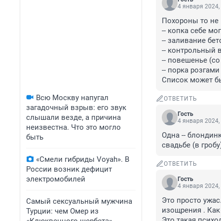
4 января 2024,
Похороны то не 
-- копка себе мо
-- заливание бет
-- контрольный в
-- повешенье (со
-- порка розгами
Список может бы
Всю Москву напугал
ОТВЕТИТЬ
загадочный взрыв: его звук
Гость
слышали везде, а причина
4 января 2024,
неизвестна. Что это могло
Одна -- блондинк
быть
свадьбе (в гроб
«Смели гибриды Voyah». В
ОТВЕТИТЬ
России возник дефицит
электромобилей
Гость
4 января 2024,
Это просто ужас
Самый сексуальный мужчина
изощрения . Как
Турции: чем Омер из
Это такая психол