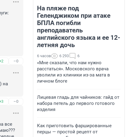
На пляже под
ги:

Геленджиком при атаке
БПЛА погибли
преподаватель
английского языка и ее 12-
летняя дочь
6 часов
6 293
6
+2
–0
«Мне сказали, что нам нужно
расстаться». Московского врача
уволили из клиники из-за мата в
личном блоге
 на 
Лицевая гладь для чайников: гайд от
+3
–0
набора петель до первого готового
изделия
а все 
Как приготовить фаршированные
маю??? 
перцы — простой рецепт от
сердце 