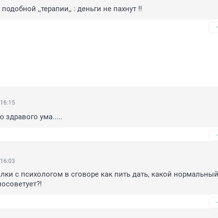
подобной ,,терапии,, : деньги не пахнут !!
 16:15
ю здравого ума.....
 16:03
лки с психологом в сговоре как пить дать, какой нормальный
посоветует?!