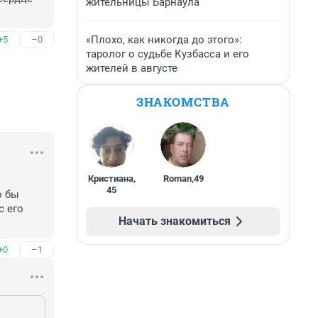
жительницы Барнаула
«Плохо, как никогда до этого»:
+5
–0
таролог о судьбе Кузбасса и его
жителей в августе
ЗНАКОМСТВА
Кристиана
,
Roman
,
49
45
 бы 
 его 
Начать знакомиться
+0
–1