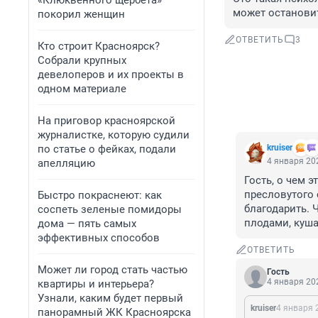
«Клюквенного щербета»
может остановить
покорил женщин
ОТВЕТИТЬ
3
Кто строит Красноярск?
Собрали крупных
девелоперов и их проекты в
одном материале
На приговор красноярской
журналистке, которую судили
по статье о фейках, подали
kruiser
4 января 202
апелляцию
Гость, о чем э
пресловутого 
Быстро покраснеют: как
благодарить. 
соспеть зеленые помидоры
плодами, куша
дома — пять самых
эффективных способов
ОТВЕТИТЬ
Может ли город стать частью
Гость
4 января 202
квартиры и интерьера?
Узнали, каким будет первый
kruiser
4 января 
панорамный ЖК Красноярска