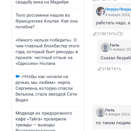
свадьбу века на Мадейре
Петруха Петру
Тело россиянки нашли во
4 января 2024,
Французских Альпах. Как она
работать надо, а 
погибла?
ОТВЕТИТЬ
1
«Никого нельзя победить». О
чем главный блокбастер этого
Гость
5 января 202
года, который бьет рекорды в
прокате: честный отзыв на
Сказал безраб
«Одиссею» Нолана
ОТВЕТИТЬ
«Чтобы нас носили на
ручках, мы любим»: нерпа
Сергеевна, которую спасли
бельком, стала звездой Сети.
Видео
Гость
Медведя из придорожного
4 января 2024,
кафе «Тайга» проверили
по таким людям 
трижды — выводы
Росприроднадзора