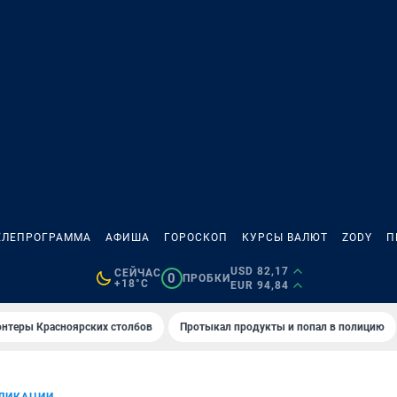
ЕЛЕПРОГРАММА
АФИША
ГОРОСКОП
КУРСЫ ВАЛЮТ
ZODY
П
USD 82,17
СЕЙЧАС
0
ПРОБКИ
+18°C
EUR 94,84
онтеры Красноярских столбов
Протыкал продукты и попал в полицию