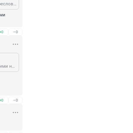
Гость, о чем это сетуете!? Мы, как больше 30 лет с колен встаём, ушли от пресловутого совка. Государство нам демократию построило, а бизнес надо бы благодарить. Чай не совок, а времена возможностей. За окном капитализм с его плодами, кушайте и наслаждайтесь
ми 
+0
–0
В позднем совке и не такое было. Там люди были рады задуриваться всякими наперсточниками и прочими кашпировскими
+0
–0