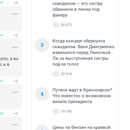
+1
–0
скандалом — его сестру
обвинили в пении под
фанеру
30 672
+1
–0
Когда концерт обернулся
3
скандалом. Ваня Дмитриенко
извинился перед Линочкой
Ли за выступление сестры
по, а во 
под ее голос
 и в 
22 018
+1
–0
Путина ждут в Красноярске?
4
Что известно о возможном
визите президента
19 795
+2
–0
Цены на бензин на краевой