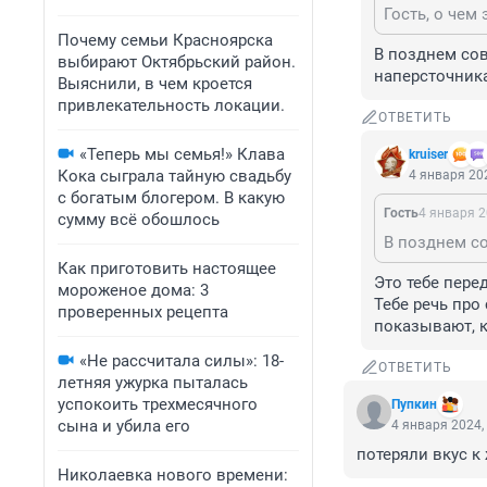
Почему семьи Красноярска
В позднем сов
выбирают Октябрьский район.
наперсточник
Выяснили, в чем кроется
привлекательность локации.
ОТВЕТИТЬ
«Теперь мы семья!» Клава
kruiser
Кока сыграла тайную свадьбу
4 января 202
с богатым блогером. В какую
Гость
4 января 2
сумму всё обошлось
Как приготовить настоящее
Это тебе перед
мороженое дома: 3
Тебе речь про
проверенных рецепта
показывают, к
«Не рассчитала силы»: 18-
ОТВЕТИТЬ
летняя ужурка пыталась
успокоить трехмесячного
Пупкин
сына и убила его
4 января 2024,
потеряли вкус к
Николаевка нового времени: