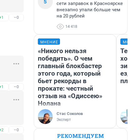
5
сети заправок в Красноярске
внезапно упали больше чем
на 20 рублей
+1
–0
14 418
МНЕНИЕ
МНЕНИ
«Никого нельзя
Тепло
победить». О чем
холод
главный блокбастер
зимой
этого года, который
ездит
бьет рекорды в
плюсы
+1
–0
прокате: честный
отзыв на «Одиссею»
Нолана
 
Стас Соколов
Эксперт
+2
–0
РЕКОМЕНДУЕМ