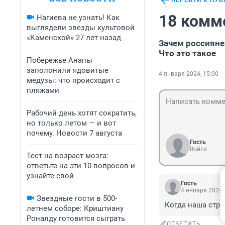
ПЕРЕЙТИ К ПУ
18 комм
Нагиева не узнать! Как
выглядели звезды культовой
«Каменской» 27 лет назад
Зачем россияне
Что это такое
Побережье Анапы
заполонили ядовитые
4 января 2024, 15:00
медузы: что происходит с
пляжами
Рабочий день хотят сократить,
но только летом — и вот
почему. Новости 7 августа
Гость
Войти
Тест на возраст мозга:
ответьте на эти 10 вопросов и
узнайте свой
Гость
4 января 2024,
Звездные гости в 500-
Когда наша стра
летнем соборе: Криштиану
Роналду готовится сыграть
ОТВЕТИТЬ