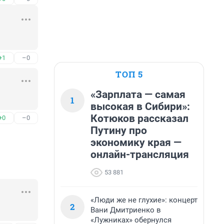
+1
–0
ТОП 5
«Зарплата — самая
1
высокая в Сибири»:
Котюков рассказал
+0
–0
Путину про
экономику края —
онлайн-трансляция
53 881
«Люди же не глухие»: концерт
2
Вани Дмитриенко в
«Лужниках» обернулся