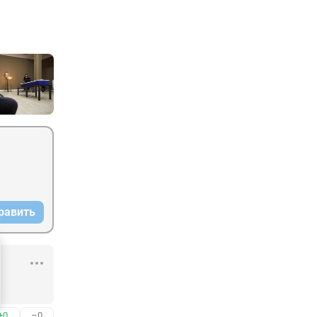
равить
+0
–0