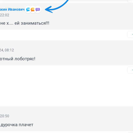
шкин Иванович
 22:02
не х.... ей заниматься!!!
4, 08:12
отный лоботряс!
 20:50
дурочка плачет