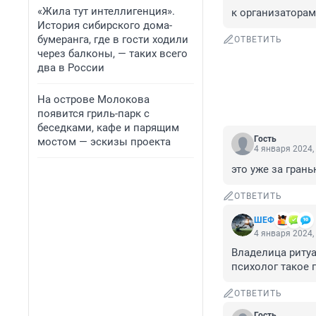
«Жила тут интеллигенция».
к организаторам 
История сибирского дома-
бумеранга, где в гости ходили
ОТВЕТИТЬ
через балконы, — таких всего
два в России
На острове Молокова
появится гриль-парк с
беседками, кафе и парящим
Гость
мостом — эскизы проекта
4 января 2024,
это уже за грань
ОТВЕТИТЬ
ШЕФ
4 января 2024,
Владелица ритуа
психолог такое 
ОТВЕТИТЬ
Гость