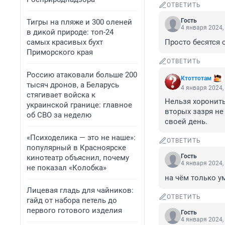
ОТВЕТИТЬ
Гость
Тигры на пляже и 300 оленей
4 января 2024,
в дикой природе: топ-24
самых красивых бухт
Просто бесятся 
Приморского края
ОТВЕТИТЬ
Россию атаковали больше 200
Ктоттотам
тысяч дронов, а Беларусь
4 января 2024,
стягивает войска к
Нельзя хоронить
украинской границе: главное
вторых зазря не 
об СВО за неделю
своей день.
«Психоделика — это не наше»:
ОТВЕТИТЬ
популярный в Красноярске
Гость
кинотеатр объяснил, почему
4 января 2024,
не показал «Колобка»
на чём только у
Лицевая гладь для чайников:
ОТВЕТИТЬ
гайд от набора петель до
первого готового изделия
Гость
4 января 2024,