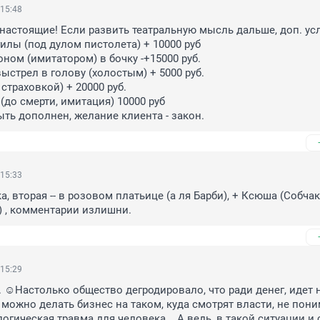
 15:48
настоящие! Если развить театральную мысль дальше, доп. услу
гилы (под дулом пистолета) + 10000 руб

оном (имитатором) в бочку -+15000 руб.

ыстрел в голову (холостым) + 5000 руб.

 страховкой) + 20000 руб.

 (до смерти, имитация) 10000 руб

ть дополнен, желание клиента - закон.
 15:33
а, вторая -- в розовом платьице (а ля Барби), + Ксюша (Собчак)
у) , комментарии излишни.
 15:29
. ☺Настолько общество дегродировало, что ради денег, идет н
 можно делать бизнес на таком, куда смотрят власти, не пони
огическая травма для человека... А ведь, в такой ситуации и 