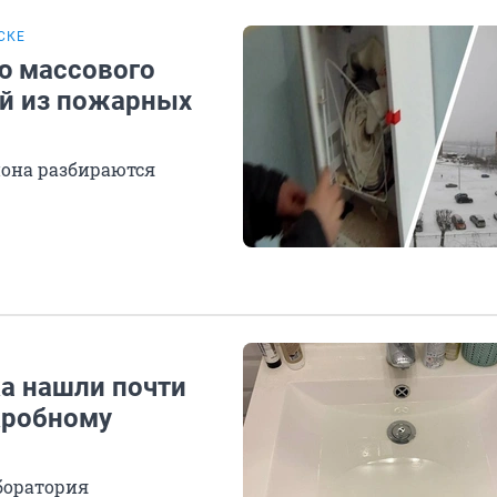
СКЕ
ю массового
ой из пожарных
йона разбираются
ка нашли почти
кробному
боратория