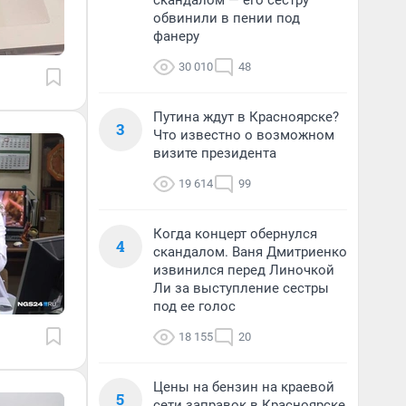
скандалом — его сестру
обвинили в пении под
фанеру
30 010
48
Путина ждут в Красноярске?
3
Что известно о возможном
визите президента
19 614
99
Когда концерт обернулся
4
скандалом. Ваня Дмитриенко
извинился перед Линочкой
Ли за выступление сестры
под ее голос
18 155
20
Цены на бензин на краевой
5
сети заправок в Красноярске