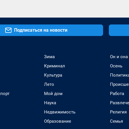
Подписаться на новости
Зима
Он и она
Криминал
Осень
Культура
Политик
Лето
Происше
спорт
Мой дом
Работа
Наука
Развлеч
Недвижимость
Религия
Образование
Семья