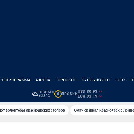
ЕЛЕПРОГРАММА
АФИША
ГОРОСКОП
КУРСЫ ВАЛЮТ
ZODY
П
USD 80,93
СЕЙЧАС
4
ПРОБКИ
+23°C
EUR 93,19
ают волонтеры Красноярских столбов
Омич сравнил Красноярск с Лонд