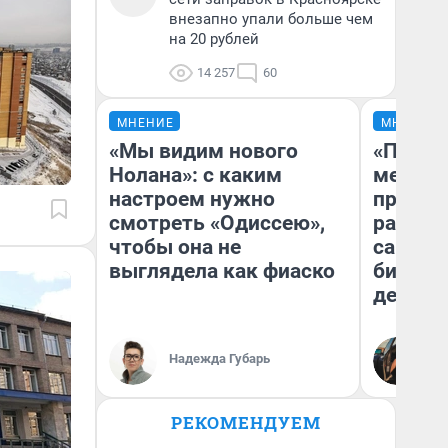
внезапно упали больше чем
на 20 рублей
14 257
60
МНЕНИЕ
МНЕНИЕ
«Мы видим нового
«Покуп
Нолана»: с каким
мешке»
настроем нужно
предпр
смотреть «Одиссею»,
рассказ
чтобы она не
самом 
выглядела как фиаско
бизнес
дешевы
На
Надежда Губарь
От
де
РЕКОМЕНДУЕМ