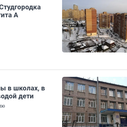
Студгородка
тита А
ы в школах, в
водой дети
ию