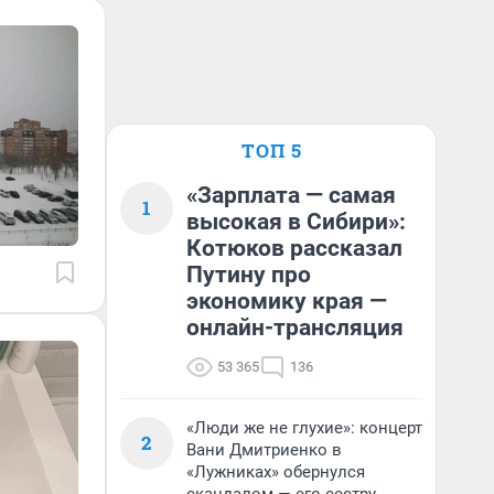
ТОП 5
«Зарплата — самая
1
высокая в Сибири»:
Котюков рассказал
Путину про
экономику края —
онлайн-трансляция
53 365
136
«Люди же не глухие»: концерт
2
Вани Дмитриенко в
«Лужниках» обернулся