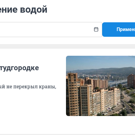
ение водой
Примен
Студгородке
ый не перекрыл краны,