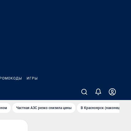
РОМОКОДЫ
ИГРЫ
оном
Частная АЗС резко снизила цены
В Крaсноярск (нaконец-то) н