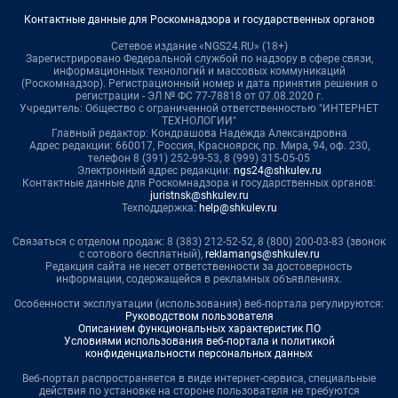
Контактные данные для Роскомнадзора и государственных органов
Сетевое издание «NGS24.RU» (18+)
Зарегистрировано Федеральной службой по надзору в сфере связи,
информационных технологий и массовых коммуникаций
(Роскомнадзор). Регистрационный номер и дата принятия решения о
регистрации - ЭЛ № ФС 77-78818 от 07.08.2020 г.
Учредитель: Общество с ограниченной ответственностью "ИНТЕРНЕТ
ТЕХНОЛОГИИ"
Главный редактор: Кондрашова Надежда Александровна
Адрес редакции: 660017, Россия, Красноярск, пр. Мира, 94, оф. 230,
телефон 8 (391) 252-99-53, 8 (999) 315-05-05
Электронный адрес редакции:
ngs24@shkulev.ru
Контактные данные для Роскомнадзора и государственных органов:
juristnsk@shkulev.ru
Техподдержка:
help@shkulev.ru
Связаться с отделом продаж: 8 (383) 212-52-52, 8 (800) 200-03-83 (звонок
с сотового бесплатный),
reklamangs@shkulev.ru
Редакция сайта не несет ответственности за достоверность
информации, содержащейся в рекламных объявлениях.
Особенности эксплуатации (использования) веб-портала регулируются:
Руководством пользователя
Описанием функциональных характеристик ПО
Условиями использования веб-портала и политикой
конфиденциальности персональных данных
Веб-портал распространяется в виде интернет-сервиса, специальные
действия по установке на стороне пользователя не требуются