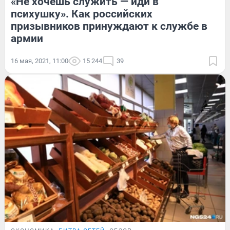
«Не хочешь служить — иди в
психушку». Как российских
призывников принуждают к службе в
армии
16 мая, 2021, 11:00
15 244
39