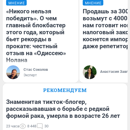
МНЕНИЕ
МНЕНИЕ
«Никого нельзя
Продашь за 3000
победить». О чем
возьмут с 4000.
главный блокбастер
нам готовит но
этого года, который
налоговый зако
бьет рекорды в
коснется импор
прокате: честный
даже репетитор
отзыв на «Одиссею»
Нолана
Стас Соколов
Анастасия Завг
Эксперт
РЕКОМЕНДУЕМ
Знаменитая тикток-блогер,
рассказывавшая о борьбе с редкой
формой рака, умерла в возрасте 26 лет
23 часа
8 448
30