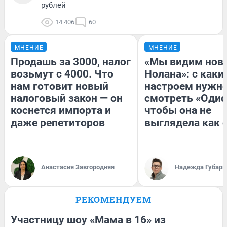
рублей
14 406
60
МНЕНИЕ
МНЕНИЕ
Продашь за 3000, налог
«Мы видим нов
возьмут с 4000. Что
Нолана»: с каки
нам готовит новый
настроем нужн
налоговый закон — он
смотреть «Одис
коснется импорта и
чтобы она не
даже репетиторов
выглядела как 
Анастасия Завгородняя
Надежда Губарь
РЕКОМЕНДУЕМ
Участницу шоу «Мама в 16» из