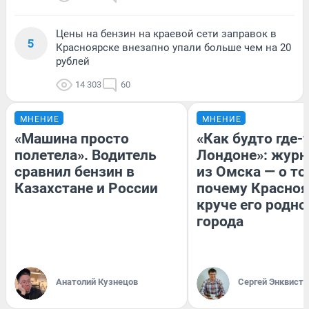
Цены на бензин на краевой сети заправок в
5
Красноярске внезапно упали больше чем на 20
рублей
14 303
60
МНЕНИЕ
МНЕНИЕ
«Машина просто
«Как будто где-
полетела». Водитель
Лондоне»: журн
сравнил бензин в
из Омска — о то
Казахстане и России
почему Красно
круче его родно
города
Анатолий Кузнецов
Сергей Энквист