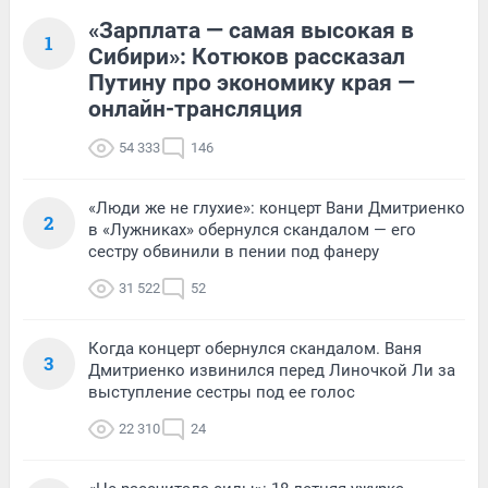
«Зарплата — самая высокая в
1
Сибири»: Котюков рассказал
Путину про экономику края —
онлайн-трансляция
54 333
146
«Люди же не глухие»: концерт Вани Дмитриенко
2
в «Лужниках» обернулся скандалом — его
сестру обвинили в пении под фанеру
31 522
52
Когда концерт обернулся скандалом. Ваня
3
Дмитриенко извинился перед Линочкой Ли за
выступление сестры под ее голос
22 310
24