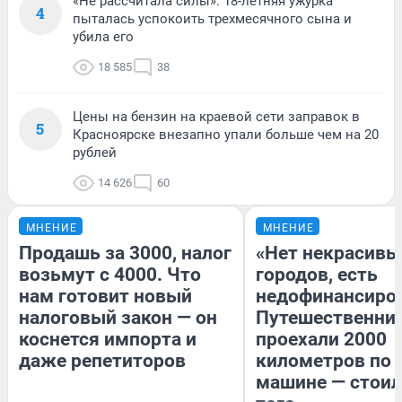
«Не рассчитала силы»: 18-летняя ужурка
4
пыталась успокоить трехмесячного сына и
убила его
18 585
38
Цены на бензин на краевой сети заправок в
5
Красноярске внезапно упали больше чем на 20
рублей
14 626
60
МНЕНИЕ
МНЕНИЕ
Продашь за 3000, налог
«Нет некрасивы
возьмут с 4000. Что
городов, есть
нам готовит новый
недофинансиро
налоговый закон — он
Путешественни
коснется импорта и
проехали 2000
даже репетиторов
километров по 
машине — стоил