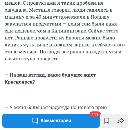
мешок. С продуктами я таких проблем не
ощущала. Местные говорят, люди садились в
машину и за 40 минут приезжали в Польшу
закупаться продуктами — цены там были даже
еще дешевле, чем в Калининграде. Сейчас этого
нет. Раньше продукты из Европы можно было
купить чуть ли не в каждом ларьке, а сейчас этого
стало меньше. Но люди всё равно находят пути и
возят оттуда продукты.
—
На ваш взгляд, какое будущее ждет
Красноярск?
— У меня большая надежда на нового врио
губернатора (Михаила Котюкова. —
Прим. ред.
).
118
Комментарии
Это как лучик в темном царстве. Я надеюсь, что
он надежду эту оправдает. Помню, когда