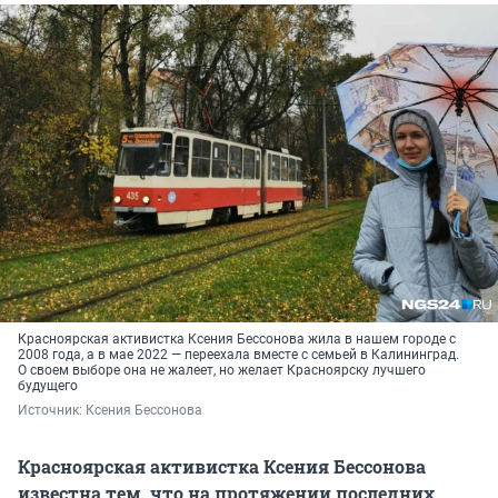
Красноярская активистка Ксения Бессонова жила в нашем городе с
2008 года, а в мае 2022 — переехала вместе с семьей в Калининград.
О своем выборе она не жалеет, но желает Красноярску лучшего
будущего
Источник: 
Ксения Бессонова
Красноярская активистка Ксения Бессонова
известна тем, что на протяжении последних