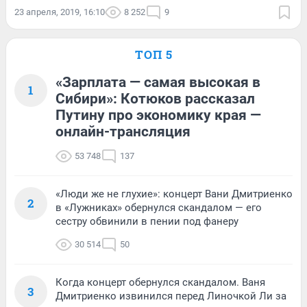
23 апреля, 2019, 16:10
8 252
9
ТОП 5
«Зарплата — самая высокая в
1
Сибири»: Котюков рассказал
Путину про экономику края —
онлайн-трансляция
53 748
137
«Люди же не глухие»: концерт Вани Дмитриенко
2
в «Лужниках» обернулся скандалом — его
сестру обвинили в пении под фанеру
30 514
50
Когда концерт обернулся скандалом. Ваня
3
Дмитриенко извинился перед Линочкой Ли за