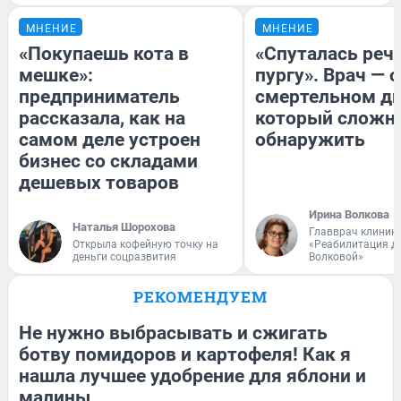
МНЕНИЕ
МНЕНИЕ
«Покупаешь кота в
«Спуталась речь
мешке»:
пургу». Врач — о
предприниматель
смертельном ди
рассказала, как на
который сложн
самом деле устроен
обнаружить
бизнес со складами
дешевых товаров
Ирина Волкова
Наталья Шорохова
Главврач клиник
Открыла кофейную точку на
«Реабилитация д
деньги соцразвития
Волковой»
РЕКОМЕНДУЕМ
Не нужно выбрасывать и сжигать
ботву помидоров и картофеля! Как я
нашла лучшее удобрение для яблони и
малины