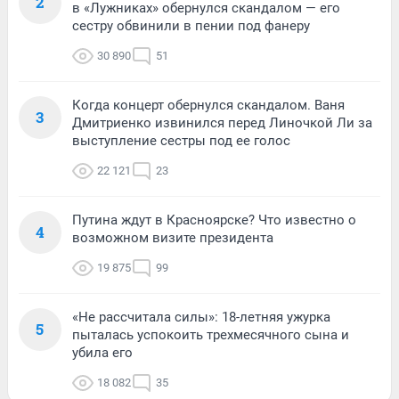
2
в «Лужниках» обернулся скандалом — его
сестру обвинили в пении под фанеру
30 890
51
Когда концерт обернулся скандалом. Ваня
3
Дмитриенко извинился перед Линочкой Ли за
выступление сестры под ее голос
22 121
23
Путина ждут в Красноярске? Что известно о
4
возможном визите президента
19 875
99
«Не рассчитала силы»: 18-летняя ужурка
5
пыталась успокоить трехмесячного сына и
убила его
18 082
35