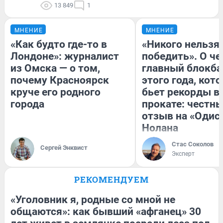
13 849
1
МНЕНИЕ
МНЕНИЕ
«Как будто где-то в
«Никого нельзя
Лондоне»: журналист
победить». О ч
из Омска — о том,
главный блокба
почему Красноярск
этого года, кот
круче его родного
бьет рекорды в
города
прокате: честн
отзыв на «Одис
Нолана
Стас Соколов
Сергей Энквист
Эксперт
РЕКОМЕНДУЕМ
«Уголовник я, родные со мной не
общаются»: как бывший «афганец» 30