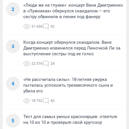
«Люди же не глухие»: концерт Вани Дмитриенко
2
в «Лужниках» обернулся скандалом — его
сестру обвинили в пении под фанеру
31 654
52
Когда концерт обернулся скандалом. Ваня
3
Дмитриенко извинился перед Линочкой Ли за
выступление сестры под ее голос
22 374
24
«Не рассчитала силы»: 18-летняя ужурка
4
пыталась успокоить трехмесячного сына и
убила его
18 752
43
Тест для самых умных красноярцев: ответьте
5
на 10 из 10 и проверьте свой кругозор