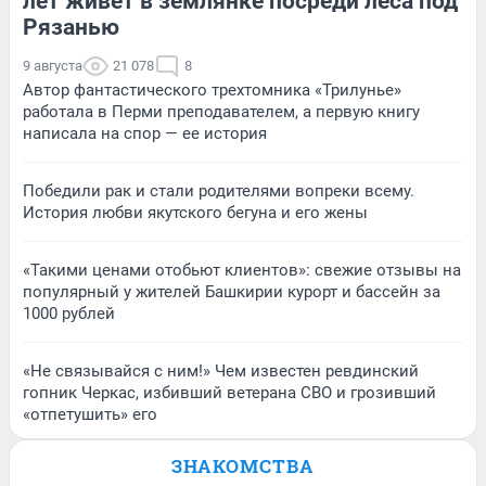
лет живет в землянке посреди леса под
Рязанью
9 августа
21 078
8
Автор фантастического трехтомника «Трилунье»
работала в Перми преподавателем, а первую книгу
написала на спор — ее история
Победили рак и стали родителями вопреки всему.
История любви якутского бегуна и его жены
«Такими ценами отобьют клиентов»: свежие отзывы на
популярный у жителей Башкирии курорт и бассейн за
1000 рублей
«Не связывайся с ним!» Чем известен ревдинский
гопник Черкас, избивший ветерана СВО и грозивший
«отпетушить» его
ЗНАКОМСТВА