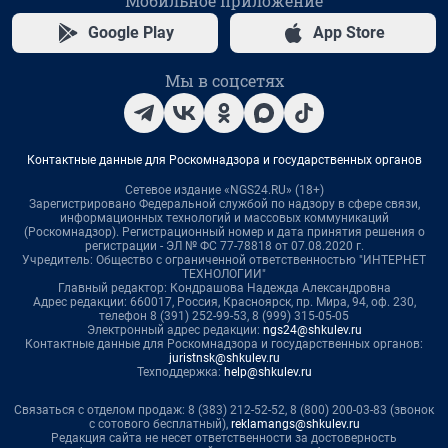
Мобильное приложение
Google Play
App Store
Мы в соцсетях
Контактные данные для Роскомнадзора и государственных органов
Сетевое издание «NGS24.RU» (18+)
Зарегистрировано Федеральной службой по надзору в сфере связи,
информационных технологий и массовых коммуникаций
(Роскомнадзор). Регистрационный номер и дата принятия решения о
регистрации - ЭЛ № ФС 77-78818 от 07.08.2020 г.
Учредитель: Общество с ограниченной ответственностью "ИНТЕРНЕТ
ТЕХНОЛОГИИ"
Главный редактор: Кондрашова Надежда Александровна
Адрес редакции: 660017, Россия, Красноярск, пр. Мира, 94, оф. 230,
телефон 8 (391) 252-99-53, 8 (999) 315-05-05
Электронный адрес редакции:
ngs24@shkulev.ru
Контактные данные для Роскомнадзора и государственных органов:
juristnsk@shkulev.ru
Техподдержка:
help@shkulev.ru
Связаться с отделом продаж: 8 (383) 212-52-52, 8 (800) 200-03-83 (звонок
с сотового бесплатный),
reklamangs@shkulev.ru
Редакция сайта не несет ответственности за достоверность