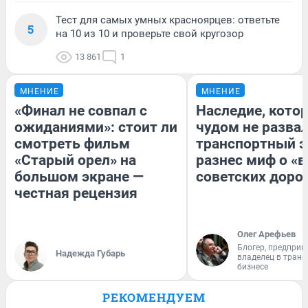
Тест для самых умных красноярцев: ответьте
5
на 10 из 10 и проверьте свой кругозор
13 861
1
МНЕНИЕ
МНЕНИЕ
«Финал не совпал с
Наследие, кото
ожиданиями»: стоит ли
чудом не разва
смотреть фильм
транспортный э
«Старый орел» на
разнес миф о «
большом экране —
советских доро
честная рецензия
Олег Арефьев
Блогер, предприн
Надежда Губарь
владелец в тран
бизнесе
РЕКОМЕНДУЕМ