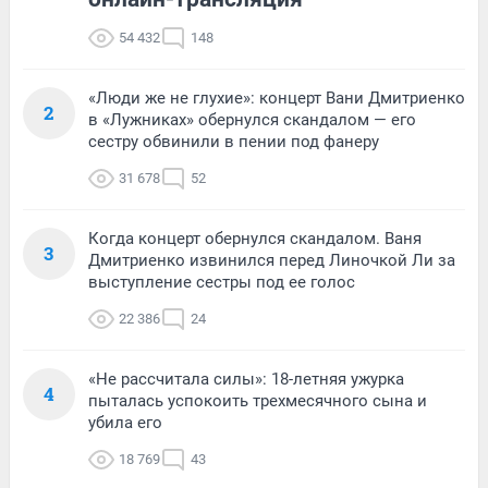
54 432
148
«Люди же не глухие»: концерт Вани Дмитриенко
2
в «Лужниках» обернулся скандалом — его
сестру обвинили в пении под фанеру
31 678
52
Когда концерт обернулся скандалом. Ваня
3
Дмитриенко извинился перед Линочкой Ли за
выступление сестры под ее голос
22 386
24
«Не рассчитала силы»: 18-летняя ужурка
4
пыталась успокоить трехмесячного сына и
убила его
18 769
43