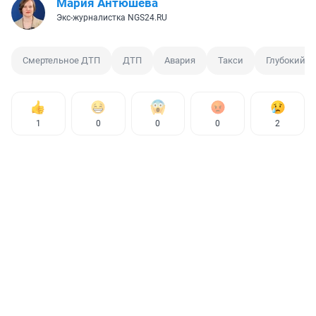
Мария Антюшева
Экс-журналистка NGS24.RU
Смертельное ДТП
ДТП
Авария
Такси
Глубокий о
1
0
0
0
2