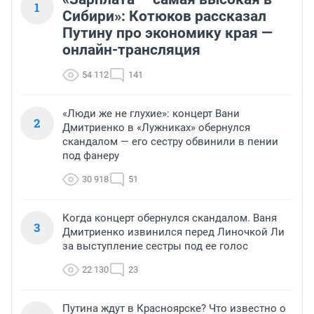
1
Сибири»: Котюков рассказал
Путину про экономику края —
онлайн-трансляция
54 112
141
«Люди же не глухие»: концерт Вани
2
Дмитриенко в «Лужниках» обернулся
скандалом — его сестру обвинили в пении
под фанеру
30 918
51
Когда концерт обернулся скандалом. Ваня
3
Дмитриенко извинился перед Линочкой Ли
за выступление сестры под ее голос
22 130
23
Путина ждут в Красноярске? Что известно о