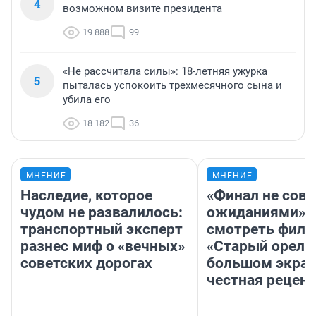
4
возможном визите президента
19 888
99
«Не рассчитала силы»: 18-летняя ужурка
5
пыталась успокоить трехмесячного сына и
убила его
18 182
36
МНЕНИЕ
МНЕНИЕ
Наследие, которое
«Финал не совп
чудом не развалилось:
ожиданиями»: 
транспортный эксперт
смотреть фил
разнес миф о «вечных»
«Старый орел» 
советских дорогах
большом экран
честная рецен