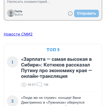
Гость
Отправить
Войти
Новости СМИ2
ТОП 5
«Зарплата — самая высокая в
1
Сибири»: Котюков рассказал
Путину про экономику края —
онлайн-трансляция
54 011
138
«Люди же не глухие»: концерт Вани
2
Дмитриенко в «Лужниках» обернулся