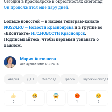
Сегодня в Красноярске и окрестностях снегопад.
Он продолжится еще пару дней
.
Больше новостей — в нашем телеграм-канале
NGS24.RU — Новости Красноярска
и в группе во
«ВКонтакте»
НГС.НОВОСТИ Красноярск
.
Подписывайтесь, чтобы первыми узнавать о
важном.
Мария Антюшева
Экс-журналистка NGS24.RU
Авария
ДТП
Снегопад
Трасса
Глубокий обход Кр
0
1
1
1
5