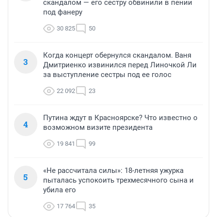
скандалом — его сестру обвинили в пении
под фанеру
30 825
50
Когда концерт обернулся скандалом. Ваня
3
Дмитриенко извинился перед Линочкой Ли
за выступление сестры под ее голос
22 092
23
Путина ждут в Красноярске? Что известно о
4
возможном визите президента
19 841
99
«Не рассчитала силы»: 18-летняя ужурка
5
пыталась успокоить трехмесячного сына и
убила его
17 764
35