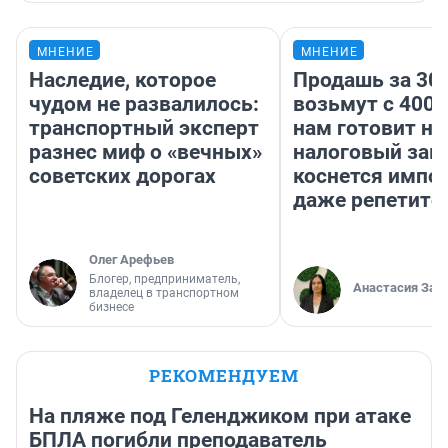
МНЕНИЕ
МНЕНИЕ
Наследие, которое
Продашь за 300
чудом не развалилось:
возьмут с 4000
транспортный эксперт
нам готовит н
разнес миф о «вечных»
налоговый зако
советских дорогах
коснется импор
даже репетито
Олег Арефьев
Блогер, предприниматель,
Анастасия Зав
владелец в транспортном
бизнесе
РЕКОМЕНДУЕМ
На пляже под Геленджиком при атаке
БПЛА погибли преподаватель