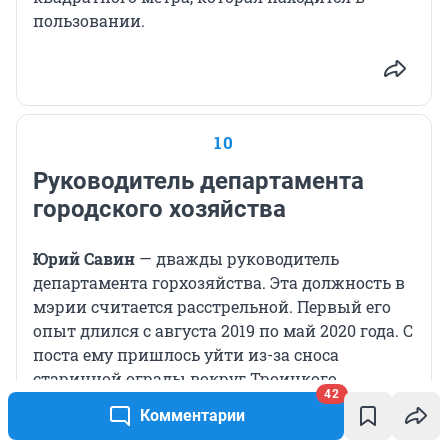
пользовании.
10
Руководитель департамента
городского хозяйства
Юрий Савин
— дважды руководитель
департамента горхозяйства. Эта должность в
мэрии считается расстрельной. Первый его
опыт длился с августа 2019 по май 2020 года. С
поста ему пришлось уйти из-за сноса
старинной ограды вокруг Троицкого
42
кладбища.
Чиновники решили, что она
Комментарии
аварийная и опасна для жителей
, и решили