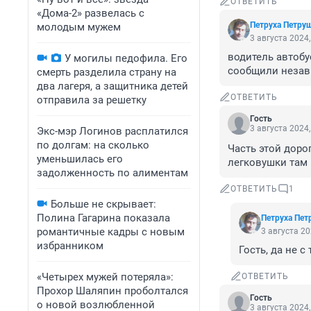
ОТВЕТИТЬ
«Дома-2» развелась с
Петруха Петру
молодым мужем
3 августа 2024,
водитель автобу
У могилы педофила. Его
сообщили неза
смерть разделила страну на
два лагеря, а защитника детей
ОТВЕТИТЬ
отправила за решетку
Гость
3 августа 2024,
Экс-мэр Логинов расплатился
по долгам: на сколько
Часть этой доро
уменьшилась его
легковушки там 
задолженность по алиментам
ОТВЕТИТЬ
1
Больше не скрывает:
Полина Гагарина показала
Петруха Пе
романтичные кадры с новым
3 августа 20
избранником
Гость, да не с
«Четырех мужей потеряла»:
ОТВЕТИТЬ
Прохор Шаляпин проболтался
Гость
о новой возлюбленной
3 августа 2024,