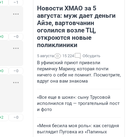
+1
–1
Новости ХМАО за 5
августа: муж дает деньги
Айзе, вартовчанин
оголился возле ТЦ,
откроются новые
+0
–0
поликлиники
5 августа
15 224
Обсудить
В уфимский приют привезли
пермячку Марину, которая почти
+0
–0
ничего о себе не помнит. Посмотрите,
вдруг она вам знакома
«Все еще в шоке»: сыну Трусовой
исполнился год — трогательный пост
и фото
+2
–0
«Меня бесила моя роль»: как сегодня
выглядит Пуговка из «Папиных