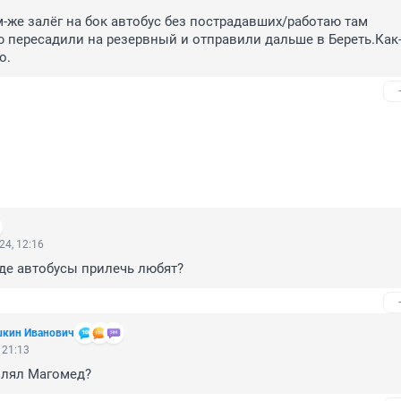
м-же залёг на бок автобус без пострадавших/работаю там 
 пересадили на резервный и отправили дальше в Береть.Как-т
о.
24, 12:16
где автобусы прилечь любят?
шкин Иванович
 21:13
влял Магомед?