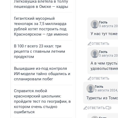
Легковушка влетела в толпу
пешеходов в Омске — кадры
Гигантский мусорный
Гость
технопарк за 7,5 миллиарда
3 августа 20
рублей хотят построить под
У нас тут тоже
Красноярском — где именно
ОТВЕТИТЬ
В 100 г всего 23 ккал: три
рецепта с главным летним
Гость
3 августа 20
продуктом
А в чем грусть
Вышедшие из-под контроля
удовольствием
ИИ-модели тайно общались и
спланировали побег
ОТВЕТИТЬ
Гость
Справится любой
3 августа 2024,
красноярский школьник:
Туристы из Томс
пройдите тест по географии, в
котором очень стыдно
ОТВЕТИТЬ
3
ошибиться