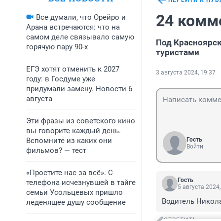
ПЕРЕЙТИ К ПУ
24 комм
Все думали, что Орейро и
Арана встречаются: что на
самом деле связывало самую
Под Красноярск
горячую пару 90-х
туристами
ЕГЭ хотят отменить к 2027
3 августа 2024, 19:37
году: в Госдуме уже
придумали замену. Новости 6
августа
Эти фразы из советского кино
вы говорите каждый день.
Вспомните из каких они
Гость
Войти
фильмов? — тест
«Простите нас за всё». С
Гость
телефона исчезнувшей в тайге
5 августа 2024,
семьи Усольцевых пришло
Водитель Никол
леденящее душу сообщение
ОТВЕТИТЬ