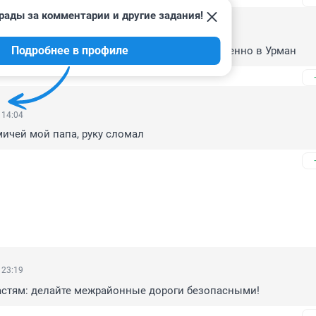
рады за комментарии и другие задания!
 06:22
Подробнее в профиле
 автобус,а едут их много,дорога опасная,особенно в Урман
 14:04
мичей мой папа, руку сломал
 23:19
астям: делайте межрайонные дороги безопасными!