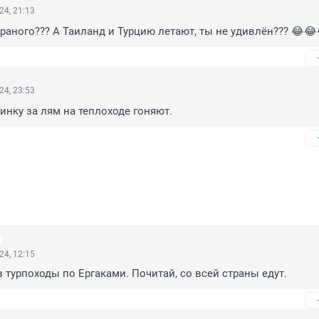
24, 21:13
страного??? А Таиланд и Турцию летают, ты не удивлён??? 😂😂
24, 23:53
инку за лям на теплоходе гоняют.
24, 12:15
 в турпоходы по Ергаками. Почитай, со всей страны едут.