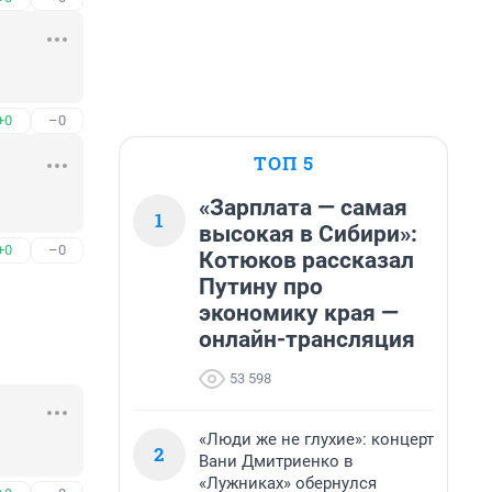
+0
–0
ТОП 5
«Зарплата — самая
1
высокая в Сибири»:
+0
–0
Котюков рассказал
Путину про
экономику края —
онлайн-трансляция
53 598
«Люди же не глухие»: концерт
2
Вани Дмитриенко в
«Лужниках» обернулся