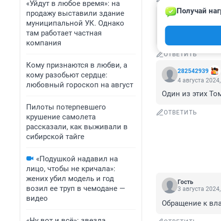
«Уйдут в любое время»: на
Получай наг
продажу выставили здание
Гость
5 августа 2024,
муниципальной УК. Однако
там работает частная
За сезон второй
компания
ОТВЕТИТЬ
Кому признаются в любви, а
282542939
кому разобьют сердце:
4 августа 2024,
любовный гороскоп на август
Один из этих То
Пилоты потерпевшего
ОТВЕТИТЬ
крушение самолета
рассказали, как выживали в
сибирской тайге
«Подушкой надавил на
лицо, чтобы не кричала»:
жених убил модель и год
Гость
возил ее труп в чемодане —
3 августа 2024,
видео
Обращение к вл
«Ну вот и всё»: звезда