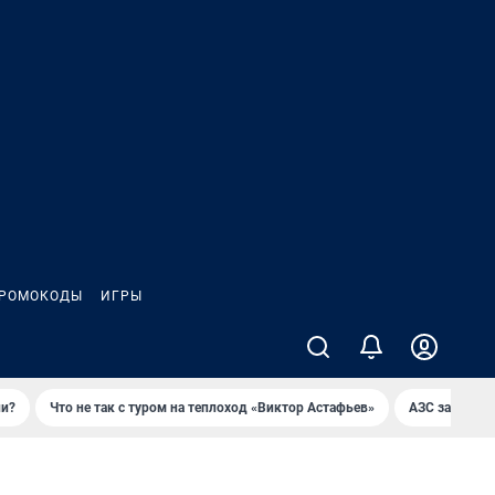
РОМОКОДЫ
ИГРЫ
ли?
Что не так с туром на теплоход «Виктор Астафьев»
AЗС закупае