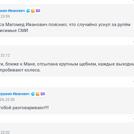
шкин Иванович
 23:09
са Магомед Иванович пояснил, что случайно уснул за рулём 
висимые СМИ
 22:12
ги, ближе к Мане, отсыпана крупным щебнем, каждые выходны
пробивают колеса.
трушкин Иванович
24, 22:50
 тобой разговаривают!!!
 22:02