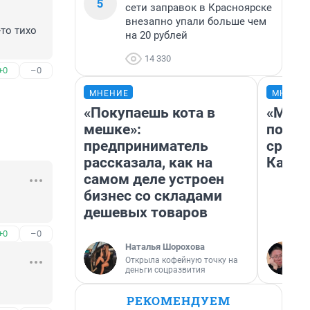
5
сети заправок в Красноярске
внезапно упали больше чем
о тихо 
на 20 рублей
14 330
+0
–0
МНЕНИЕ
МНЕНИ
«Покупаешь кота в
«Маши
мешке»:
полет
предприниматель
сравн
рассказала, как на
Казах
самом деле устроен
бизнес со складами
дешевых товаров
+0
–0
Наталья Шорохова
Открыла кофейную точку на
деньги соцразвития
РЕКОМЕНДУЕМ