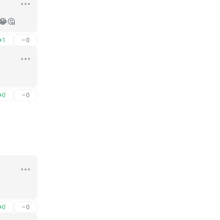
😂🤔
+1
–0
+0
–0
+0
–0