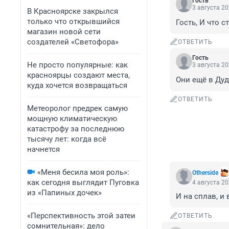
Гость
3 августа 20
В Красноярске закрылся
только что открывшийся
Гость, И что 
магазин новой сети
создателей «Светофора»
ОТВЕТИТЬ
Гость
Не просто популярные: как
3 августа 20
красноярцы создают места,
Они ещё в Дуд
куда хочется возвращаться
ОТВЕТИТЬ
Метеоролог предрек самую
мощную климатическую
катастрофу за последнюю
тысячу лет: когда всё
начнется
«Меня бесила моя роль»:
Otherside
как сегодня выглядит Пуговка
4 августа 20
из «Папиных дочек»
И на сплав, и
«Перспективность этой затеи
ОТВЕТИТЬ
сомнительная»: дело