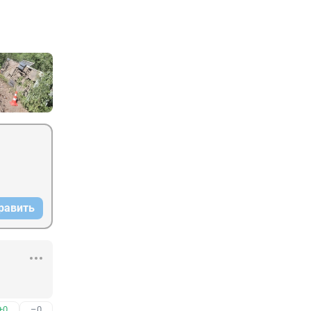
равить
+0
–0