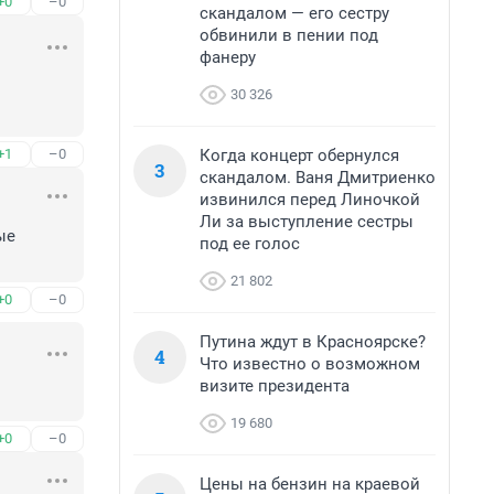
+0
–0
скандалом — его сестру
обвинили в пении под
фанеру
30 326
Когда концерт обернулся
+1
–0
3
скандалом. Ваня Дмитриенко
извинился перед Линочкой
Ли за выступление сестры
е 
под ее голос
21 802
+0
–0
Путина ждут в Красноярске?
4
Что известно о возможном
визите президента
19 680
+0
–0
Цены на бензин на краевой