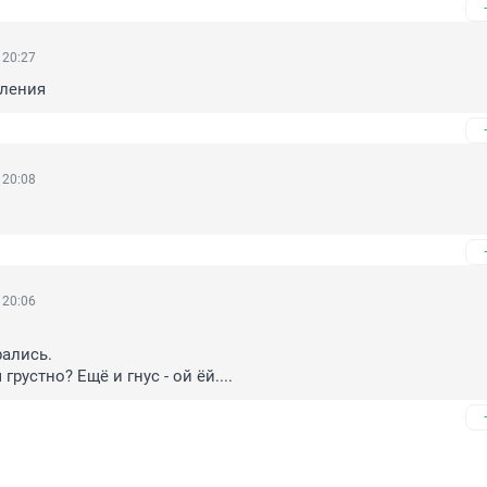
 20:27
пления
 20:08
 20:06
лись. 

грустно? Ещё и гнус - ой ёй....