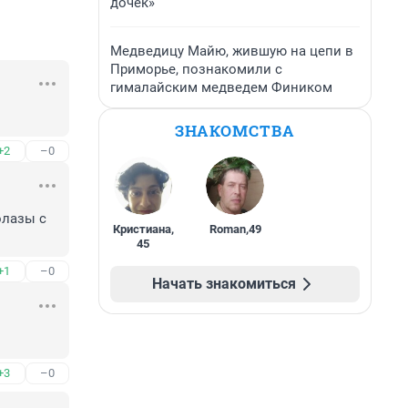
дочек»
Медведицу Майю, жившую на цепи в
Приморье, познакомили с
гималайским медведем Фиником
ЗНАКОМСТВА
+2
–0
олазы с 
Кристиана
,
Roman
,
49
45
+1
–0
Начать знакомиться
+3
–0