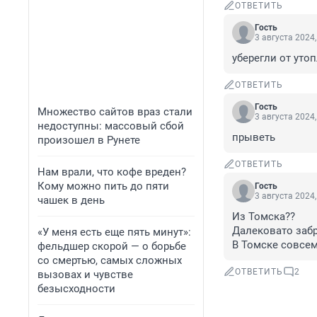
ОТВЕТИТЬ
Гость
3 августа 2024,
уберегли от уто
ОТВЕТИТЬ
Гость
Множество сайтов враз стали
3 августа 2024,
недоступны: массовый сбой
прыветь
произошел в Рунете
ОТВЕТИТЬ
Нам врали, что кофе вреден?
Кому можно пить до пяти
Гость
3 августа 2024,
чашек в день
Из Томска??

Далековато забра
«У меня есть еще пять минут»:
В Томске совсем 
фельдшер скорой — о борьбе
со смертью, самых сложных
ОТВЕТИТЬ
2
вызовах и чувстве
безысходности