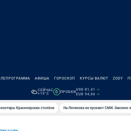
ЕЛЕПРОГРАММА
АФИША
ГОРОСКОП
КУРСЫ ВАЛЮТ
ZODY
П
USD 81,41
СЕЙЧАС
0
ПРОБКИ
+19°C
EUR 94,06
олонтеры Красноярских столбов
На Логинова не пускают СМИ. Законно 