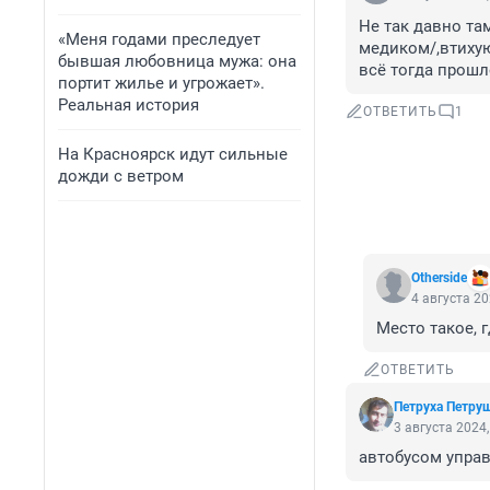
Не так давно та
«Меня годами преследует
медиком/,втихую
бывшая любовница мужа: она
всё тогда прошл
портит жилье и угрожает».
Реальная история
ОТВЕТИТЬ
1
На Красноярск идут сильные
дожди с ветром
Otherside
4 августа 20
Место такое, 
ОТВЕТИТЬ
Петруха Петру
3 августа 2024,
автобусом упра