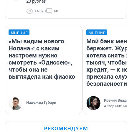
20 рублей
14 370
60
МНЕНИЕ
МНЕНИЕ
«Мы видим нового
Мой банк меня
Нолана»: с каким
бережет. Журн
настроем нужно
хотела снять 2
смотреть «Одиссею»,
тысяч, чтобы п
чтобы она не
кредит, — к не
выглядела как фиаско
приехала служ
безопасности
Ксения Владим
Надежда Губарь
Автор мнения
РЕКОМЕНДУЕМ