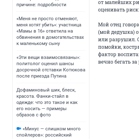
от малейших ри
причине: подробности
оценивать риск
«Меня не просто отменяют,
Мой отец говори
меня хотят убить»: участница
«Мамы в 16» ответила на
(мой дедушка) о
обвинения в домогательствах
или разрушил. С
к маленькому сыну
помойки, костры
фактор воспита
«Эти вещи взаимосвязаны»:
вечно бегать за
политолог оценил шансы
досрочной отставки Котюкова
после приезда Путина
Дофаминовый шик, блеск,
красота. Фанки-стайл в
одежде: что это такое и как
его носить — примеры
образов с фото
«Минус — слишком много
спойлеров»: российский