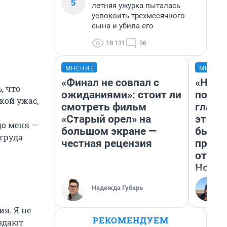
5
летняя ужурка пыталась
успокоить трехмесячного
сына и убила его
18 131
36
МНЕНИЕ
МНЕНИ
«Финал не совпал с
«Нико
, что
ожиданиями»: стоит ли
побед
кой ужас,
смотреть фильм
главн
«Старый орел» на
этого
до меня —
большом экране —
бьет 
 груда
честная рецензия
прока
отзыв
Нолан
Надежда Губарь
я. Я не
РЕКОМЕНДУЕМ
оздают