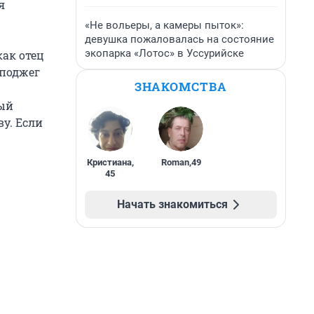
я
«Не вольеры, а камеры пыток»:
девушка пожаловалась на состояние
экопарка «Лотос» в Уссурийске
как отец
 поджег
ЗНАКОМСТВА
ный
у. Если
Кристиана
,
Roman
,
49
45
Начать знакомиться