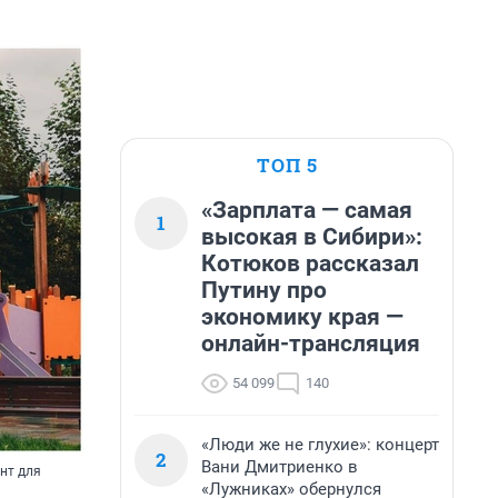
ТОП 5
«Зарплата — самая
1
высокая в Сибири»:
Котюков рассказал
Путину про
экономику края —
онлайн-трансляция
54 099
140
«Люди же не глухие»: концерт
2
Вани Дмитриенко в
нт для
«Лужниках» обернулся