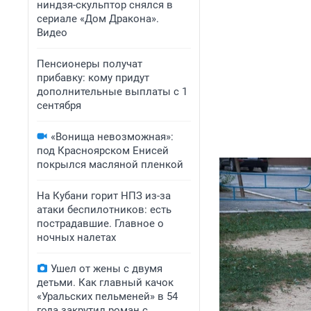
ниндзя-скульптор снялся в
сериале «Дом Дракона».
Видео
Пенсионеры получат
прибавку: кому придут
дополнительные выплаты с 1
сентября
«Вонища невозможная»:
под Красноярском Енисей
покрылся масляной пленкой
На Кубани горит НПЗ из-за
атаки беспилотников: есть
пострадавшие. Главное о
ночных налетах
Ушел от жены с двумя
детьми. Как главный качок
«Уральских пельменей» в 54
года закрутил роман с