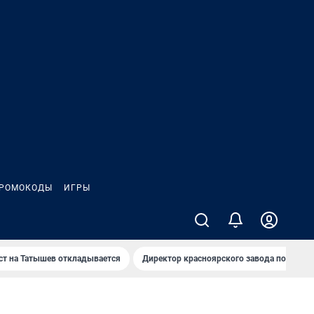
РОМОКОДЫ
ИГРЫ
т на Татышев откладывается
Директор красноярского завода под сан