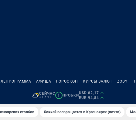
ЕЛЕПРОГРАММА
АФИША
ГОРОСКОП
КУРСЫ ВАЛЮТ
ZODY
П
USD 82,17
СЕЙЧАС
1
ПРОБКИ
+17°C
EUR 94,84
асноярских столбов
Хоккей возвращается в Красноярск (почти)
Мос