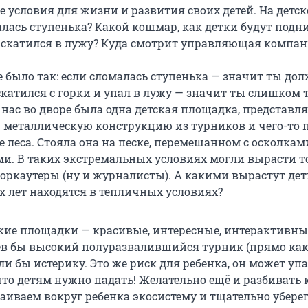
 условия для жизни и развития своих детей. На детс
лась ступенька? Какой кошмар, как детки будут подн
и скатился в лужу? Куда смотрит управляющая компан
е было так: если сломалась ступенька — значит ты дол
катился с горки и упал в лужу — значит ты слишком т
У нас во дворе была одна детская площадка, представ
 металлическую конструкцию из турников и чего-то 
 леса. Стояла она на песке, перемешанном с осколкам
ми. В таких экстремальных условиях могли вырасти т
оркаутеры (ну и журналисты). А какими вырастут дет
х лет находятся в тепличных условиях?
ие площадки — красивые, интересные, интерактивны
в бы высокий полуразвалившийся турник (прямо ка
или бы истерику. Это же риск для ребенка, он может упа
 что детям нужно падать! Желательно ещё и разбивать 
аиваем вокруг ребенка экосистему и тщательно уберег