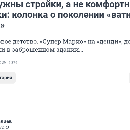
ужны стройки, а не комфорт
и: колонка о поколении «ват
»
вое детство. «Супер Марио» на «денди», д
ки в заброшенном здании...
0
5 376
тария
алиев
72.RU