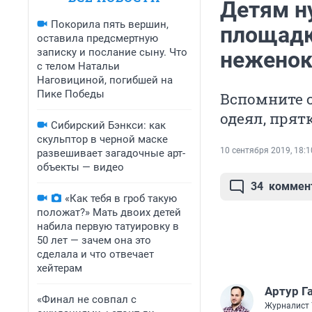
Детям н
Покорила пять вершин,
площадк
оставила предсмертную
записку и послание сыну. Что
неженок
с телом Натальи
Наговициной, погибшей на
Пике Победы
Вспомните с
одеял, прят
Сибирский Бэнкси: как
скульптор в черной маске
10 сентября 2019, 18:1
развешивает загадочные арт-
объекты — видео
34
коммен
«Как тебя в гроб такую
положат?» Мать двоих детей
набила первую татуировку в
50 лет — зачем она это
сделала и что отвечает
хейтерам
Артур Г
«Финал не совпал с
Журналист 