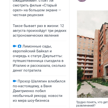
ожиданиями»: стоит ли
смотреть фильм «Старый
орел» на большом экране —
честная рецензия
Такое бывает раз в жизни: 12
августа произойдут три редких
астрономических явления
Лимонные сады,
европейский Байкал и
очередь к статуе Джульетты:
путешественница съездила в
Италию и рассказала, сколько
денег потратила
Прохор Шаляпин влюбился
по-настоящему, а Ваня
Дмитриенко побил
необычный рекорд: новости
из мира шоу-бизнеса
Трудно понять, что де
развлечений?