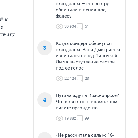
скандалом — его сестру
обвинили в пении под
фанеру
й и
ые
30 904
51
те эту
Когда концерт обернулся
3
скандалом. Ваня Дмитриенко
извинился перед Линочкой
Ли за выступление сестры
под ее голос
22 124
23
Путина ждут в Красноярске?
4
Что известно о возможном
визите президента
19 882
99
«Не рассчитала силы»: 18-