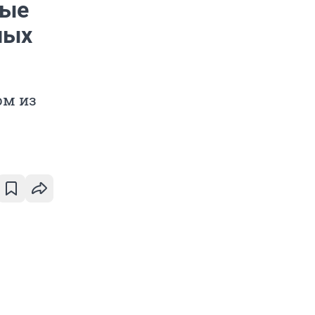
ные
ных
ом из