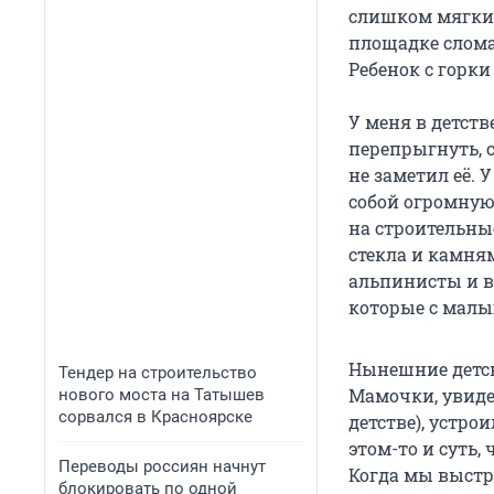
слишком мягкие
площадке слома
Ребенок с горк
У меня в детств
перепрыгнуть, с
не заметил её. 
собой огромную
на строительные
стекла и камня
альпинисты и в
которые с малы
Нынешние детск
Тендер на строительство
Мамочки, увиде
нового моста на Татышев
сорвался в Красноярске
детстве), устро
этом-то и суть,
Переводы россиян начнут
Когда мы выстр
блокировать по одной