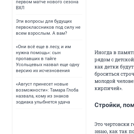
первом матче нового сезона
ВХЛ
Эти вопросы для будущих
первоклассников под силу не
всем взрослым. А вам?
«Они всё еще в лесу, и им
Иногда в памяти
нужна помощь»: сын
пропавших в тайге
рядом с детско
Усольцевых назвал еще одну
как детки будут
версию их исчезновения
броситься строч
молодой челове
«Август принесет новые
кирпичей».
возможности»: Тамара Глоба
назвала, кому из знаков
зодиака улыбнется удача
Стройки, по
Это чертовски г
знаю, как так 