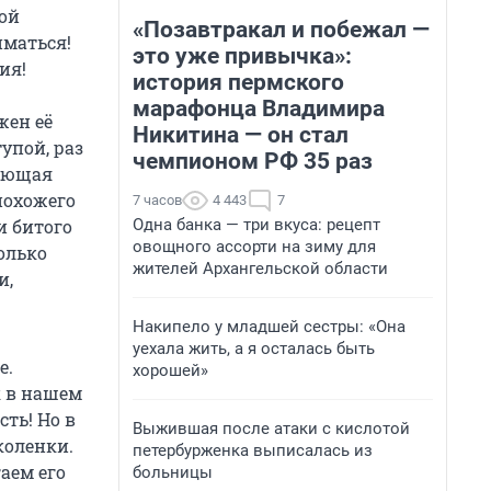
кой
«Позавтракал и побежал —
иматься!
это уже привычка»:
ия!
история пермского
марафонца Владимира
жен её
Никитина — он стал
упой, раз
чемпионом РФ 35 раз
ляющая
похожего
7 часов
4 443
7
Одна банка — три вкуса: рецепт
и битого
овощного ассорти на зиму для
олько
жителей Архангельской области
и,
Накипело у младшей сестры: «Она
уехала жить, а я осталась быть
е.
хорошей»
к в нашем
сть! Но в
Выжившая после атаки с кислотой
коленки.
петербурженка выписалась из
аем его
больницы