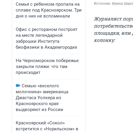
Семья с ребенком пропала на
Источник: 
Ирина Шаров
сплаве под Красноярском. Три
дня о них не вспоминали
Журналист порт
потребительстве
Офис с рестораном построят
площадки, или 
на месте легендарной
колонку:
заброшки Института
биофизики в Академгородке
На Черноморском побережье
закрыли пляжи: что там
происходит
Семью «веселого
молочника» американца
Джастаса Уолкера из
Красноярского края
выдворяют из России
Красноярский «Сокол»
встретится с «Норильском» в