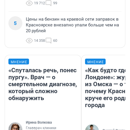
19 712
99
Цены на бензин на краевой сети заправок в
5
Красноярске внезапно упали больше чем на
20 рублей
14 358
60
МНЕНИЕ
МНЕНИЕ
«Спуталась речь, понес
«Как будто где-
пургу». Врач — о
Лондоне»: жур
смертельном диагнозе,
из Омска — о т
который сложно
почему Красно
обнаружить
круче его родн
города
Ирина Волкова
Главврач клиники