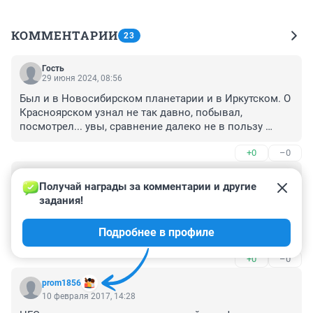
КОММЕНТАРИИ
23
Гость
29 июня 2024, 08:56
Был и в Новосибирском планетарии и в Иркутском. О 
Красноярском узнал не так давно, побывал, 
посмотрел... увы, сравнение далеко не в пользу 
нашего... У нас как всегда, мошна, победила науку. 
+0
–0
Недостроенный планетарий разломали, а в место 
нормального, оборудовали какой то эрзац... Обидно 
Гость
за город.
11 февраля 2017, 00:02
Получай награды за комментарии и другие 
задания!
Настоящий планетарий - это гораздо круче, чем 
оккулюс рифт и ему подобные... Когда первый раз 
Подробнее в профиле
побывал в Московском планетарии - чувство 
присутствия непередаваемо... В Иркутске планетарий 
+0
–0
есть, а в нашем миллионном городе только торговые 
центры и строят - так скоро они на каждом углу 
prom1856
будут...
10 февраля 2017, 14:28