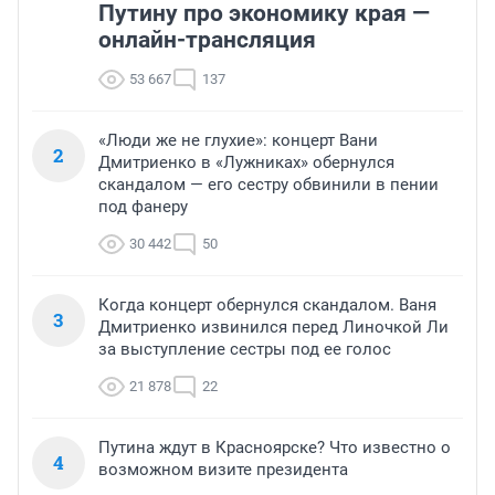
Путину про экономику края —
онлайн-трансляция
53 667
137
«Люди же не глухие»: концерт Вани
2
Дмитриенко в «Лужниках» обернулся
скандалом — его сестру обвинили в пении
под фанеру
30 442
50
Когда концерт обернулся скандалом. Ваня
3
Дмитриенко извинился перед Линочкой Ли
за выступление сестры под ее голос
21 878
22
Путина ждут в Красноярске? Что известно о
4
возможном визите президента