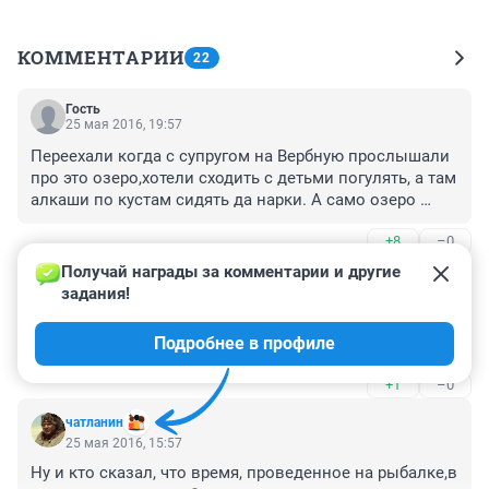
КОММЕНТАРИИ
22
Гость
25 мая 2016, 19:57
Переехали когда с супругом на Вербную прослышали 
про это озеро,хотели сходить с детьми погулять, а там 
алкаши по кустам сидять да нарки. А само озеро 
-лужа грязная в котором кроме пустых бутылок 
+8
–0
ничего и нет
Получай награды за комментарии и другие 
Гость
25 мая 2016, 18:02
задания!
Наверно около ост домики? Но это не район бсмп...в 
Подробнее в профиле
озере искать надо
+1
–0
чатланин
25 мая 2016, 15:57
Ну и кто сказал, что время, проведенное на рыбалке,в 