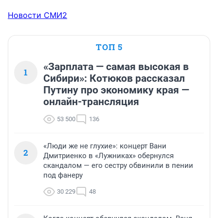
Новости СМИ2
ТОП 5
«Зарплата — самая высокая в
1
Сибири»: Котюков рассказал
Путину про экономику края —
онлайн-трансляция
53 500
136
«Люди же не глухие»: концерт Вани
2
Дмитриенко в «Лужниках» обернулся
скандалом — его сестру обвинили в пении
под фанеру
30 229
48