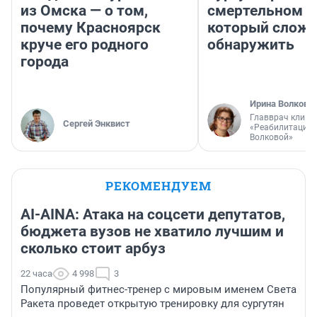
из Омска — о том,
смертельном д
почему Красноярск
который слож
круче его родного
обнаружить
города
Ирина Волкова
Главврач клини
Сергей Энквист
«Реабилитация 
Волковой»
РЕКОМЕНДУЕМ
AI-AINA: Атака на соцсети депутатов,
бюджета вузов не хватило лучшим и
сколько стоит арбуз
22 часа
4 998
3
Популярный фитнес-тренер с мировым именем Света
Ракета проведет открытую тренировку для сургутян