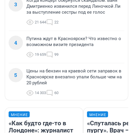
Когда концерт обернулся скандалом. Ваня
3
Дмитриенко извинился перед Линочкой Ли
за выступление сестры под ее голос
21 644
22
Путина ждут в Красноярске? Что известно о
4
возможном визите президента
19 659
99
Цены на бензин на краевой сети заправок в
5
Красноярске внезапно упали больше чем на
20 рублей
14 303
60
МНЕНИЕ
МНЕНИЕ
«Как будто где-то в
«Спуталась реч
Лондоне»: журналист
пургу». Врач — 