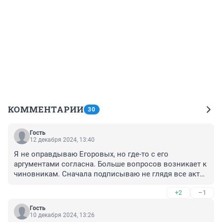
КОММЕНТАРИИ
30
Гость
12 декабря 2024, 13:40
Я не оправдываю Егоровых, но где-то с его 
аргументами согласна. Больше вопросов возникает к 
чиновникам. Сначала подписываю не глядя все акты, 
формы и проч.документы, платят по ним деньги из 
+2
–1
бюджета, а спустя время просыпаются и открывают 
глаза. Оказывается, цены завышены, материалы не 
Гость
те, что указаны в смете, часть работ вообще не 
10 декабря 2024, 13:26