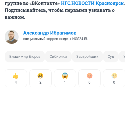
группе во «ВКонтакте»
НГС.НОВОСТИ Красноярск
.
Подписывайтесь, чтобы первыми узнавать о
важном.
Александр Ибрагимов
специальный корреспондент NGS24.RU
Владимир Егоров
Сибиряки
Застройщик
Суд
Уго
4
2
1
0
0