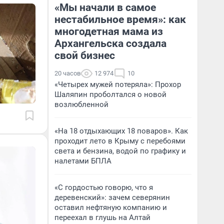
«Мы начали в самое
нестабильное время»: как
многодетная мама из
Архангельска создала
свой бизнес
20 часов
12 974
10
«Четырех мужей потеряла»: Прохор
Шаляпин проболтался о новой
возлюбленной
«На 18 отдыхающих 18 поваров». Как
проходит лето в Крыму с перебоями
света и бензина, водой по графику и
налетами БПЛА
«С гордостью говорю, что я
деревенский»: зачем северянин
оставил нефтяную компанию и
переехал в глушь на Алтай