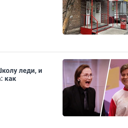
колу леди, и
: как