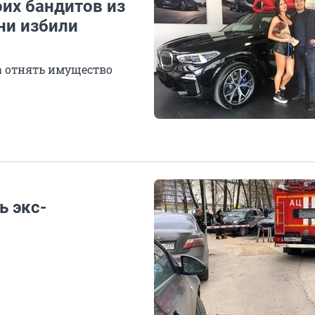
оих бандитов из
ни избили
ла отнять имущество
ь экс-