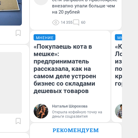
внезапно упали больше чем
на 20 рублей
14 355
60
МНЕНИЕ
МНЕНИЕ
«Покупаешь кота в
«Как бу
мешке»:
Лондон
предприниматель
из Омск
рассказала, как на
почему
самом деле устроен
круче е
бизнес со складами
города
дешевых товаров
Наталья Шорохова
Се
Открыла кофейную точку на
деньги соцразвития
РЕКОМЕНДУЕМ