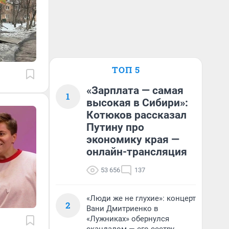
ТОП 5
«Зарплата — самая
1
высокая в Сибири»:
Котюков рассказал
Путину про
экономику края —
онлайн-трансляция
53 656
137
«Люди же не глухие»: концерт
2
Вани Дмитриенко в
«Лужниках» обернулся