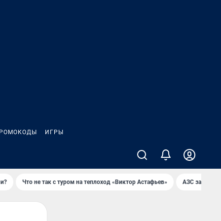
РОМОКОДЫ
ИГРЫ
ли?
Что не так с туром на теплоход «Виктор Астафьев»
AЗС закупае