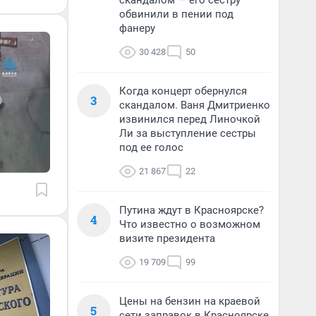
скандалом — его сестру
обвинили в пении под
фанеру
30 428
50
Когда концерт обернулся
3
скандалом. Ваня Дмитриенко
извинился перед Линочкой
Ли за выступление сестры
под ее голос
21 867
22
Путина ждут в Красноярске?
4
Что известно о возможном
визите президента
19 709
99
Цены на бензин на краевой
5
сети заправок в Красноярске