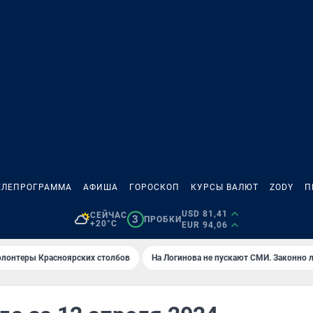
ЕЛЕПРОГРАММА
АФИША
ГОРОСКОП
КУРСЫ ВАЛЮТ
ZODY
П
USD 81,41
СЕЙЧАС
3
ПРОБКИ
+20°C
EUR 94,06
олонтеры Красноярских столбов
На Логинова не пускают СМИ. Законно 