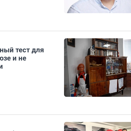
ный тест для
юзе и не
и