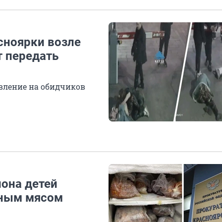
сноярки возле
т передать
явление на обидчиков
йона детей
тным мясом