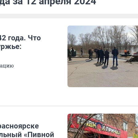
да за 12 апреля 2024
2 года. Что
уржье:
уацию
расноярске
альный «Пивной