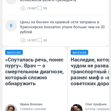
возможном визите президента
19 687
99
Цены на бензин на краевой сети заправок в
5
Красноярске внезапно упали больше чем на 20
рублей
14 337
60
МНЕНИЕ
МНЕНИЕ
«Спуталась речь, понес
Наследие, кото
пургу». Врач — о
чудом не разва
смертельном диагнозе,
транспортный э
который сложно
разнес миф о «
обнаружить
советских доро
Ирина Волкова
Олег Арефьев
Главврач клиники
Блогер, предприн