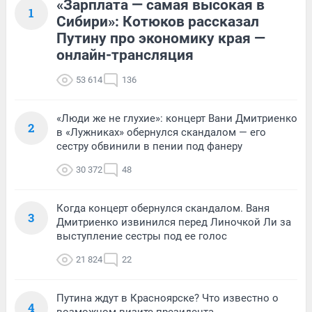
«Зарплата — самая высокая в
1
Сибири»: Котюков рассказал
Путину про экономику края —
онлайн-трансляция
53 614
136
«Люди же не глухие»: концерт Вани Дмитриенко
2
в «Лужниках» обернулся скандалом — его
сестру обвинили в пении под фанеру
30 372
48
Когда концерт обернулся скандалом. Ваня
3
Дмитриенко извинился перед Линочкой Ли за
выступление сестры под ее голос
21 824
22
Путина ждут в Красноярске? Что известно о
4