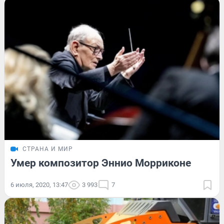
СТРАНА И МИР
Умер композитор Эннио Морриконе
6 июля, 2020, 13:47
3 993
7