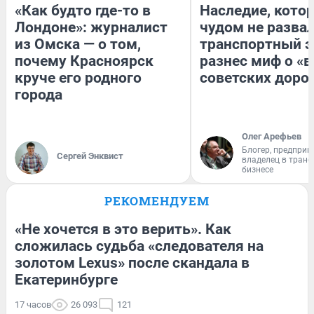
«Как будто где-то в
Наследие, кото
Лондоне»: журналист
чудом не разва
из Омска — о том,
транспортный э
почему Красноярск
разнес миф о «
круче его родного
советских доро
города
Олег Арефьев
Блогер, предприн
Сергей Энквист
владелец в тран
бизнесе
РЕКОМЕНДУЕМ
«Не хочется в это верить». Как
сложилась судьба «следователя на
золотом Lexus» после скандала в
Екатеринбурге
17 часов
26 093
121