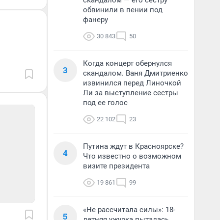
скандалом — его сестру
обвинили в пении под
фанеру
30 843
50
Когда концерт обернулся
3
скандалом. Ваня Дмитриенко
извинился перед Линочкой
Ли за выступление сестры
под ее голос
22 102
23
Путина ждут в Красноярске?
4
Что известно о возможном
визите президента
19 861
99
«Не рассчитала силы»: 18-
5
летняя ужурка пыталась