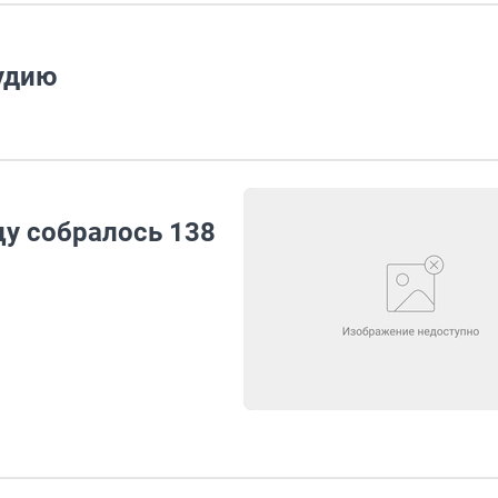
удию
цу собралось 138