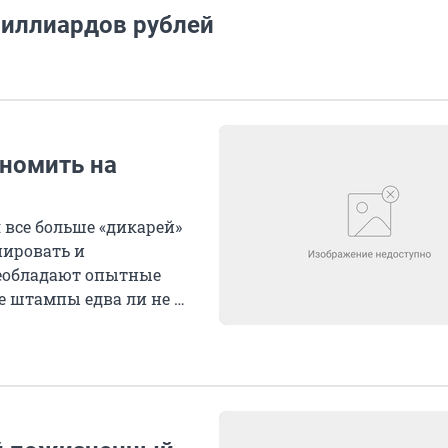
миллиардов рублей
ономить на
 все больше «дикарей»
нировать и
реобладают опытные
е штампы едва ли не на