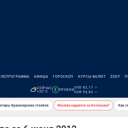
ЕЛЕПРОГРАММА
АФИША
ГОРОСКОП
КУРСЫ ВАЛЮТ
ZODY
П
USD 82,17
СЕЙЧАС
3
ПРОБКИ
+20°C
EUR 94,84
онтеры Красноярских столбов
Москва надеется на Котюкова?
Как с