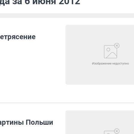
да за 6 июня 2012
етрясение
картины Польши