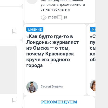
успокоить трехмесячного
сына и убила его
17 945
35
МНЕНИЕ
МНЕНИЕ
«Как будто где-то в
«Спутал
Лондоне»: журналист
пургу».
из Омска — о том,
смерте
почему Красноярск
которы
круче его родного
обнару
города
Ир
Гл
Сергей Энквист
«Р
Во
РЕКОМЕНДУЕМ