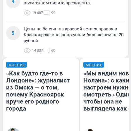
4
возможном визите президента
19 687
99
Цены на бензин на краевой сети заправок в
5
Красноярске внезапно упали больше чем на 20
рублей
14 337
60
МНЕНИЕ
МНЕНИЕ
«Как будто где-то в
«Мы видим нов
Лондоне»: журналист
Нолана»: с каки
из Омска — о том,
настроем нужн
почему Красноярск
смотреть «Одис
круче его родного
чтобы она не
города
выглядела как 