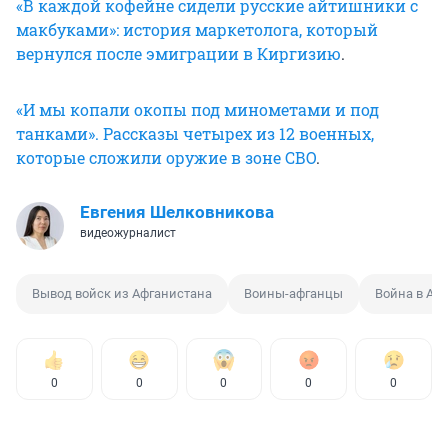
«В каждой кофейне сидели русские айтишники с
макбуками»: история маркетолога, который
вернулся после эмиграции в Киргизию
.
«И мы копали окопы под минометами и под
танками». Рассказы четырех из 12 военных,
которые сложили оружие в зоне СВО
.
Евгения Шелковникова
видеожурналист
Вывод войск из Афганистана
Воины-афганцы
Война в Аф
0
0
0
0
0