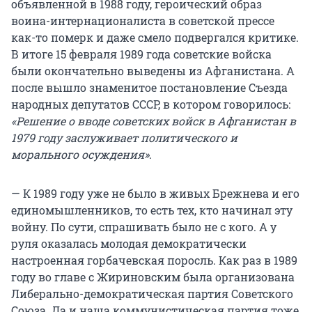
объявленной в 1988 году, героический образ
воина-интернационалиста в советской прессе
как-то померк и даже смело подвергался критике.
В итоге 15 февраля 1989 года советские войска
были окончательно выведены из Афганистана. А
после вышло знаменитое постановление Съезда
народных депутатов СССР, в котором говорилось:
«Решение о вводе советских войск в Афганистан в
1979 году заслуживает политического и
морального осуждения»
.
— К 1989 году уже не было в живых Брежнева и его
единомышленников, то есть тех, кто начинал эту
войну. По сути, спрашивать было не с кого. А у
руля оказалась молодая демократически
настроенная горбачевская поросль. Как раз в 1989
году во главе с Жириновским была организована
Либерально-демократическая партия Советского
Союза. Да и наша коммунистическая партия тоже