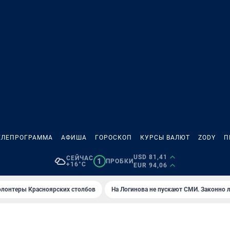
ЕЛЕПРОГРАММА
АФИША
ГОРОСКОП
КУРСЫ ВАЛЮТ
ZODY
П
USD 81,41
СЕЙЧАС
1
ПРОБКИ
+16°C
EUR 94,06
олонтеры Красноярских столбов
На Логинова не пускают СМИ. Законно 