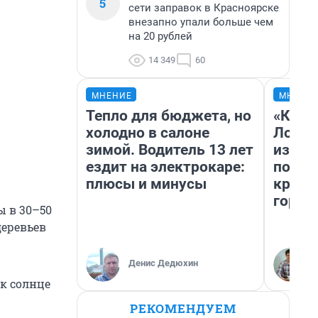
5
сети заправок в Красноярске
внезапно упали больше чем
на 20 рублей
14 349
60
МНЕНИЕ
МНЕНИ
Тепло для бюджета, но
«Как б
холодно в салоне
Лондо
зимой. Водитель 13 лет
из Ом
ездит на электрокаре:
почем
плюсы и минусы
круче
город
ы в 30–50
деревьев
Денис Дедюхин
ак солнце
РЕКОМЕНДУЕМ