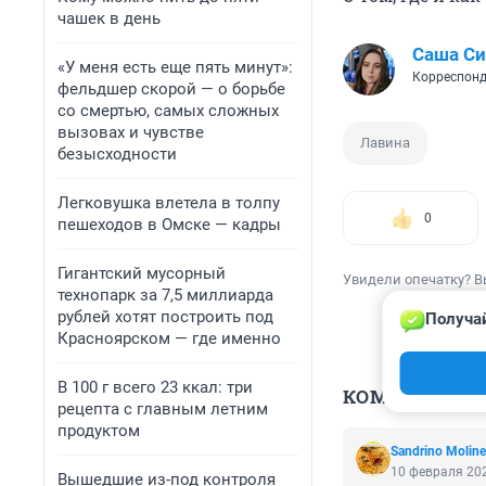
чашек в день
Саша С
«У меня есть еще пять минут»:
Корреспонд
фельдшер скорой — о борьбе
со смертью, самых сложных
вызовах и чувстве
Лавина
безысходности
Легковушка влетела в толпу
0
пешеходов в Омске — кадры
Гигантский мусорный
Увидели опечатку? В
технопарк за 7,5 миллиарда
рублей хотят построить под
Получай
Красноярском — где именно
В 100 г всего 23 ккал: три
КОММЕНТАР
рецепта с главным летним
продуктом
Sandrino Molinel
10 февраля 202
Вышедшие из-под контроля