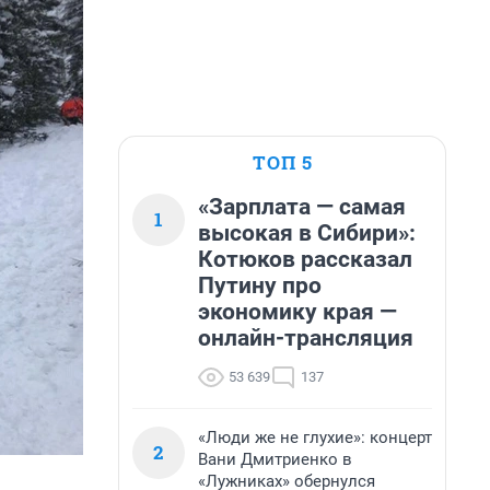
ТОП 5
«Зарплата — самая
1
высокая в Сибири»:
Котюков рассказал
Путину про
экономику края —
онлайн-трансляция
53 639
137
«Люди же не глухие»: концерт
2
Вани Дмитриенко в
«Лужниках» обернулся