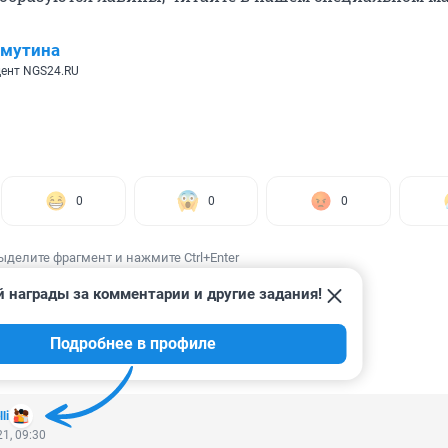
имутина
ент NGS24.RU
0
0
0
ыделите фрагмент и нажмите Ctrl+Enter
 награды за комментарии и другие задания!
Подробнее в профиле
ИИ
1
li
1, 09:30