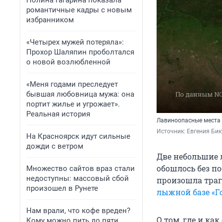
Полина Гагарина показала
романтичные кадры с новым
избранником
«Четырех мужей потеряла»:
Прохор Шаляпин проболтался
о новой возлюбленной
«Меня годами преследует
бывшая любовница мужа: она
портит жилье и угрожает».
Реальная история
Лавиноопасные места 
Источник: 
Евгения Би
На Красноярск идут сильные
дожди с ветром
Две небольшие 
обошлось без п
Множество сайтов враз стали
недоступны: массовый сбой
произошла тра
произошел в Рунете
лыжной базе «Г
Нам врали, что кофе вреден?
О том, где и ка
Кому можно пить до пяти