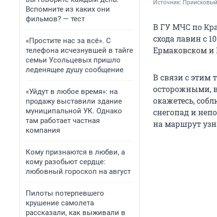
Источник: 
Приисковый 
Вспомните из каких они
фильмов? — тест
В ГУ МЧС по Кр
схода лавин с 1
«Простите нас за всё». С
Ермаковском и 
телефона исчезнувшей в тайге
семьи Усольцевых пришло
леденящее душу сообщение
В связи с этим
осторожными, в
«Уйдут в любое время»: на
окажетесь, собл
продажу выставили здание
муниципальной УК. Однако
снегопад и непо
там работает частная
на маршрут узн
компания
Кому признаются в любви, а
кому разобьют сердце:
любовный гороскоп на август
Пилоты потерпевшего
крушение самолета
рассказали, как выживали в