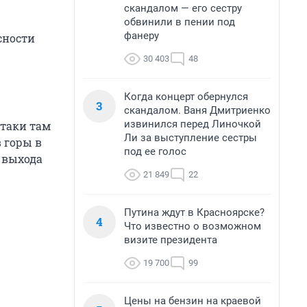
скандалом — его сестру
обвинили в пении под
фанеру
сности
30 403
48
Когда концерт обернулся
3
скандалом. Ваня Дмитриенко
извинился перед Линочкой
-таки там
Ли за выступление сестры
 горы в
под ее голос
о выхода
21 849
22
Путина ждут в Красноярске?
4
Что известно о возможном
визите президента
19 700
99
Цены на бензин на краевой