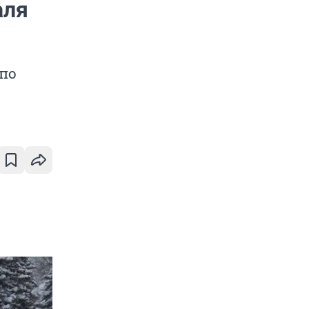
аля
 по