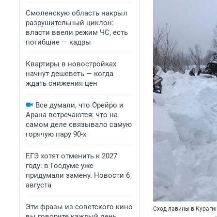
Смоленскую область накрыл
разрушительный циклон:
власти ввели режим ЧС, есть
погибшие — кадры
Квартиры в новостройках
начнут дешеветь — когда
ждать снижения цен
Все думали, что Орейро и
Арана встречаются: что на
самом деле связывало самую
горячую пару 90-х
ЕГЭ хотят отменить к 2027
году: в Госдуме уже
придумали замену. Новости 6
августа
Эти фразы из советского кино
Сход лавины в Курагин
вы говорите каждый день.