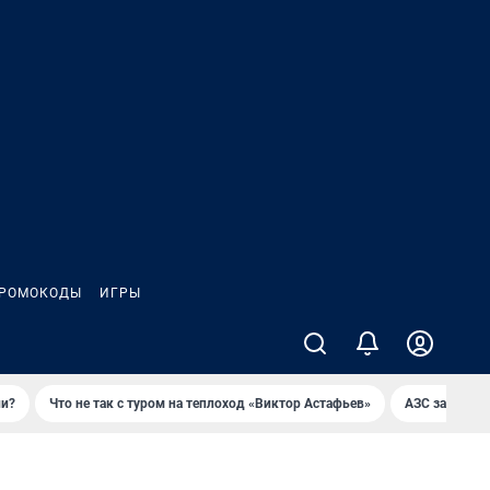
РОМОКОДЫ
ИГРЫ
ли?
Что не так с туром на теплоход «Виктор Астафьев»
AЗС закупае